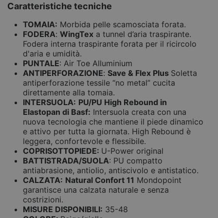
Caratteristiche tecniche
TOMAIA:
Morbida pelle scamosciata forata.
FODERA
:
WingTex
a tunnel d’aria traspirante.
Fodera interna traspirante forata per il ricircolo
d'aria e umidità.
PUNTALE
: Air Toe Alluminium
ANTIPERFORAZIONE
:
Save & Flex Plus
Soletta
antiperforazione tessile “no metal” cucita
direttamente alla tomaia.
INTERSUOLA:
PU/PU High Rebound in
Elastopan di Basf:
Intersuola creata con una
nuova tecnologia che mantiene il piede dinamico
e attivo per tutta la giornata. High Rebound è
leggera, confortevole e flessibile.
COPRISOTTOPIEDE:
U-Power original
BATTISTRADA/SUOLA
: PU compatto
antiabrasione, antiolio, antiscivolo e antistatico.
CALZATA:
Natural Confort 11
Mondopoint
garantisce una calzata naturale e senza
costrizioni.
MISURE DISPONIBILI:
35-48