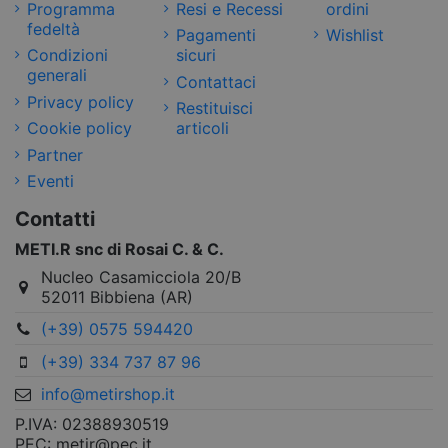
Programma
Resi e Recessi
ordini
fedeltà
Pagamenti
Wishlist
Condizioni
sicuri
generali
Contattaci
Privacy policy
Restituisci
Cookie policy
articoli
Partner
Eventi
Contatti
METI.R snc di Rosai C. & C.
Nucleo Casamicciola 20/B
52011 Bibbiena (AR)
(+39) 0575 594420
(+39) 334 737 87 96
info@metirshop.it
P.IVA: 02388930519
PEC: metir@pec.it