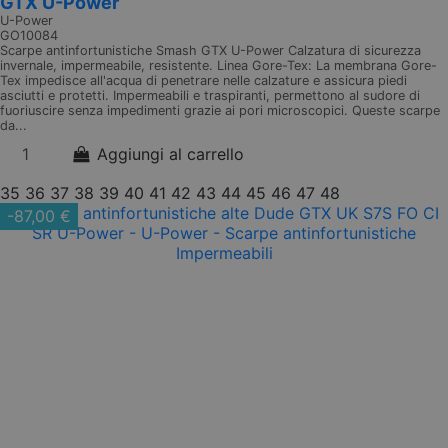
GTX U-Power
U-Power
GO10084
Scarpe antinfortunistiche Smash GTX U-Power Calzatura di sicurezza
invernale, impermeabile, resistente. Linea Gore-Tex: La membrana Gore-
Tex impedisce all'acqua di penetrare nelle calzature e assicura piedi
asciutti e protetti. Impermeabili e traspiranti, permettono al sudore di
fuoriuscire senza impedimenti grazie ai pori microscopici. Queste scarpe
da...
Aggiungi al carrello
35
36
37
38
39
40
41
42
43
44
45
46
47
48
-87,00 €