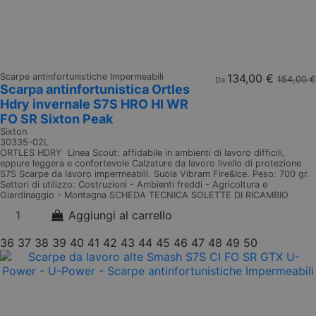
Scarpe antinfortunistiche Impermeabili
134,00 €
154,00 €
Da
Scarpa antinfortunistica Ortles
Hdry invernale S7S HRO HI WR
FO SR Sixton Peak
Sixton
30335-02L
ORTLES HDRY Linea Scout: affidabile in ambienti di lavoro difficili,
eppure leggera e confortevole Calzature da lavoro livello di protezione
S7S Scarpe da lavoro impermeabili. Suola Vibram Fire&Ice. Peso: 700 gr.
Settori di utilizzo: Costruzioni - Ambienti freddi - Agricoltura e
Giardinaggio - Montagna SCHEDA TECNICA SOLETTE DI RICAMBIO
Aggiungi al carrello
36
37
38
39
40
41
42
43
44
45
46
47
48
49
50