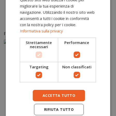
ortopedici che mantengono inalterati i requisiti
migliorare la tua esperienza di
relativi alla normativa EN ISO 20345.
navigazione. Utilizzando il nostro sito web
acconsenti a tutti i cookie in conformità
con la nostra policy per i cookie.
Informativa sulla privacy
Potrebbero piacerti anche
Strettamente
Performance
-
necessari
Targeting
Non classificati
ACCETTA TUTTO
RIFIUTA TUTTO