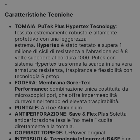
-
Caratteristiche Tecniche
TOMAIA
:
PuTek Plus Hypertex Tecnology
:
tessuto estremamente robusto e altamente
protettivo con una leggerezza
estrema.
Hypertex
è stato testato e supera 1
milione di cicli di resistenza all'abrasione ed è 8
volte superiore al cordura 1000. Putek con
sistema Hypertex trasforma la scarpa in una vera
armatura: resistenza, traspiranza e flessibilità con
tecnologia Ripstop.
FODERA
:
Membrana Gore-Tex
Performance:
combinazione unica costituita da
microscopici pori, che offre impermeabilità
durevole nel tempo ed elevata traspirabilità.
PUNTALE
: AirToe Aluminium
ANTIPERFORAZIONE
:
Save & Flex Plus
Soletta
antiperforazione tessile “no metal” cucita
direttamente alla tomaia.
COPRISOTTOPIEDE
: U-Power original
INTERSUOLA
:
Tecnologia Infinergy di BASF
è un