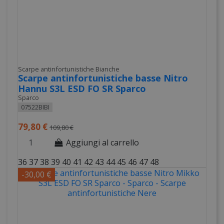
Scarpe antinfortunistiche Bianche
Scarpe antinfortunistiche basse Nitro
Hannu S3L ESD FO SR Sparco
Sparco
07522BIBI
79,80 €
109,80 €
Aggiungi al carrello
36
37
38
39
40
41
42
43
44
45
46
47
48
-30,00 €