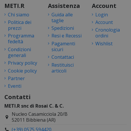
METI.R
Assistenza
Account
Chi siamo
Guida alle
Login
taglie
Politica dei
Account
prezzi
Spedizioni
Cronologia
Programma
Resi e Recessi
ordini
fedeltà
Pagamenti
Wishlist
Condizioni
sicuri
generali
Contattaci
Privacy policy
Restituisci
Cookie policy
articoli
Partner
Eventi
Contatti
METI.R snc di Rosai C. & C.
Nucleo Casamicciola 20/B
52011 Bibbiena (AR)
(+39) 0575 594420