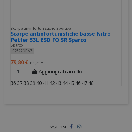
Scarpe antinfortunistiche Sportive
Scarpe antinfortunistiche basse Nitro
Petter S3L ESD FO SR Sparco
Sparco
07522NRAZ
79,80 €
109,80 €
Aggiungi al carrello
36
37
38
39
40
41
42
43
44
45
46
47
48