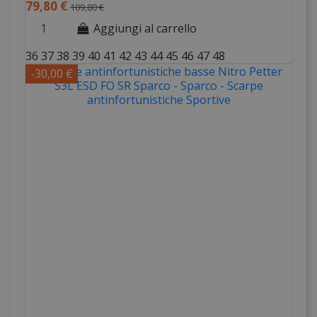
79,80 €
109,80 €
Aggiungi al carrello
36
37
38
39
40
41
42
43
44
45
46
47
48
-30,00 €