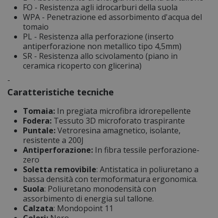
FO - Resistenza agli idrocarburi della suola
WPA - Penetrazione ed assorbimento d'acqua del
tomaio
PL - Resistenza alla perforazione (inserto
antiperforazione non metallico tipo 4,5mm)
SR - Resistenza allo scivolamento (piano in
ceramica ricoperto con glicerina)
-
Caratteristiche tecniche
Tomaia:
In pregiata microfibra idrorepellente
Fodera:
Tessuto 3D microforato traspirante
Puntale:
Vetroresina amagnetico, isolante,
resistente a 200J
Antiperforazione:
In fibra tessile perforazione-
zero
Soletta removibile
: Antistatica in poliuretano a
bassa densità con termoformatura ergonomica.
Suola
: Poliuretano monodensità con
assorbimento di energia sul tallone.
Calzata
: Mondopoint 11
Colori:
Nero