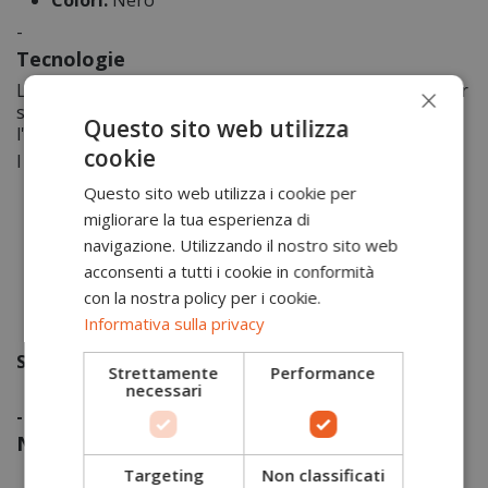
-
Tecnologie
×
Le calzature Sparco utilizzano le migliori tecnologie per
suole e intersuole diminuendo le sollecitazioni per
Questo sito web utilizza
l'utilizzatore restituendo oltre il 70% di energia.
cookie
I vantaggi per gli utilizzatori sono:
Questo sito web utilizza i cookie per
minore stanchezza a fine giornata migliorando
migliorare la tua esperienza di
cosi riflessi e attenzione ai pericoli di scivolamento
o inciampo
navigazione. Utilizzando il nostro sito web
minore sforzo nella deambulazione
acconsenti a tutti i cookie in conformità
maggiore rilassamento muscolare
con la nostra policy per i cookie.
minore sollecitazione a schiena e colonna
Informativa sulla privacy
vertebrale
Suola RUN FLEX
Strettamente
Performance
necessari
-
Norme/Certificazioni
Targeting
Non classificati
UNI EN ISO 20345:2022:
La norma specifica i