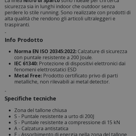
La linea
Nitro di Sparco
sono l’ideale per chi cerca
sicurezza sia in lunghi indoor che outdoor senza
perdere lo stile running. Sono realizzate con prodotti di
alta qualità che rendono gli articoli ultraleggeri e
traspiranti.
-
Info Prodotto
Norma EN ISO 20345:2022:
Calzature di sicurezza
con puntale resistente a 200 Joule.
IEC 61340:
Protezione di dispositivi elettronici dai
fenomeni elettrostatici ESD
Metal Free:
Prodotto certificato privo di parti
metalliche, non rilevabili ai metal detector.
-
Specifiche tecniche
Zona del tallone chiusa
S - Puntale resistente a urto di 200J
S - Puntale resistente a compressione di 15 kN
A - Calzatura antistatica
E - Assorbimento di energia nella zona del tallone