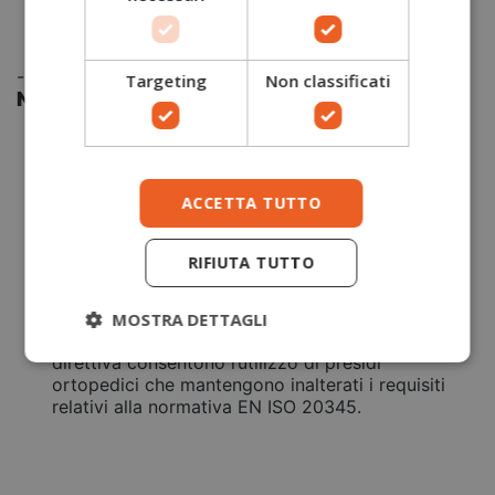
MISURE DISPONIBILI
: 35-48
COLORE
: Nere
-
Targeting
Non classificati
Norme/Certificazioni
UNI EN ISO 20345:2022:
La norma specifica i
requisiti di base e supplementari (facoltativi) per
le calzature di sicurezza per usi generali. Essa
ACCETTA TUTTO
include, per esempio, rischi meccanici, resistenza
allo scivolamento, rischi termici e
comportamento ergonomico.
RIFIUTA TUTTO
DGUV 112-191:
La norma tedesca DGUV REGEL
112/191 regola dispositivi di protezione di piede e
ginocchio dotati di plantare ortopedico. Le
MOSTRA DETTAGLI
calzature da lavoro omologate secondo questa
direttiva consentono l’utilizzo di presidi
ortopedici che mantengono inalterati i requisiti
relativi alla normativa EN ISO 20345.