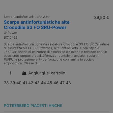
Scarpe antinfortunistiche Alte
39,90 €
Sc
Scarpe antinfortunistiche alte
S
Crocodile S3 FO SRU-Power
S
U-Power
U
BC10423
B
Scarpe antinfortunistiche da saldatore Crocodile S3 FO SR Calzature
Sc
di sicurezza S3 FO SR invernali, alte, antiscivolo. Linea Style &
FO
Job: Collezione di calzature di sicurezza classiche e robuste con un
Co
eccellente rapporto qualità/prezzo: puntale in acciaio, suola in
ec
PU/PU, e protezione anti-perforazione con lamina in acciaio
PU
ergonomica. Classe di...
er
Aggiungi al carrello
38
39
40
41
42
43
44
45
46
47
48
3
POTREBBERO PIACERTI ANCHE