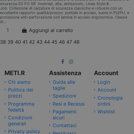
sicurezza S3 FO SR invernali, alte, antiscivolo. Linea Style &
Job: Collezione di calzature di sicurezza classiche e robuste con un
eccellente rapporto qualità/prezzo: puntale in acciaio, suola in PU/PU, e
protezione anti-perforazione con lamina in acciaio ergonomica. Classe
di...
Aggiungi al carrello
38
39
40
41
42
43
44
45
46
47
48
METI.R
Assistenza
Account
Chi siamo
Guida alle
Login
taglie
Politica dei
Account
prezzi
Spedizioni
Cronologia
Programma
Resi e Recessi
ordini
fedeltà
Pagamenti
Wishlist
Condizioni
sicuri
generali
Contattaci
Privacy policy
Restituisci