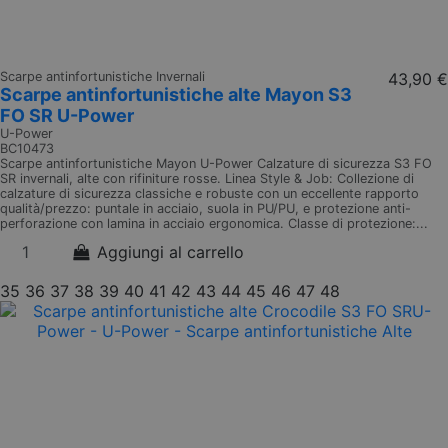
Scarpe antinfortunistiche Invernali
43,90 €
Scarpe antinfortunistiche alte Mayon S3
FO SR U-Power
U-Power
BC10473
Scarpe antinfortunistiche Mayon U-Power Calzature di sicurezza S3 FO
SR invernali, alte con rifiniture rosse. Linea Style & Job: Collezione di
calzature di sicurezza classiche e robuste con un eccellente rapporto
qualità/prezzo: puntale in acciaio, suola in PU/PU, e protezione anti-
perforazione con lamina in acciaio ergonomica. Classe di protezione:...
Aggiungi al carrello
35
36
37
38
39
40
41
42
43
44
45
46
47
48