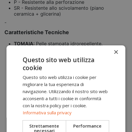
P - Resistente alla perforazione
SR - Resistente allo scivolamento (piano
ceramica + glicerina)
-
Caratteristiche Tecniche
TOMAIA:
Pelle stampata idrorepellente.
FODERA: WingTex
a tunnel d'aria traspirante
×
favorisce la ventilazione interna. Le speciali
Questo sito web utilizza
microcellule assorbono e disperdono l'umidità.
cookie
PUNTALE: Acciaio
ANTIPERFORAZIONE:
Lamina in acciaio
Questo sito web utilizza i cookie per
ergonomica.
migliorare la tua esperienza di
INTERSUOLA:
Soffice poliuretano espanso, non
si deforma.
navigazione. Utilizzando il nostro sito web
BATTISTRADA/SUOLA:
PU compatto e
acconsenti a tutti i cookie in conformità
resistente, olio repellente e antiscivolo,
con la nostra policy per i cookie.
antiabrasione e antistatico.
Informativa sulla privacy
CALZATA: Natural Comfort 11
garantisce una
calzata naturale e senza costrizioni.
Strettamente
Performance
COPRISOTTOPIEDE
: Flat Fit plantare removibile
necessari
anatomico.