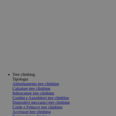
Tree climbing
Tipologia
Abbigliamento tree climbing
Calzature tree climbing
Imbracature tree climbing
Cordini e Assorbitori tree climbing
Dispositivi meccanici tree climbing
Corde e Fettucce tree climbing
Accessori tree climbing