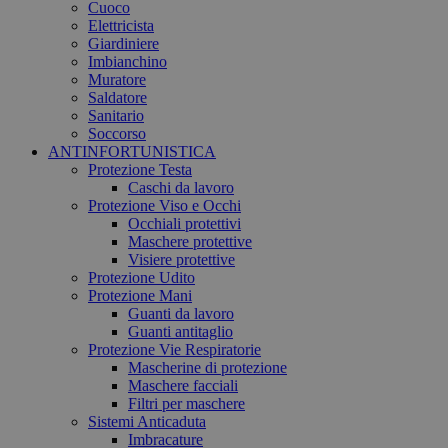
Cuoco
Elettricista
Giardiniere
Imbianchino
Muratore
Saldatore
Sanitario
Soccorso
ANTINFORTUNISTICA
Protezione Testa
Caschi da lavoro
Protezione Viso e Occhi
Occhiali protettivi
Maschere protettive
Visiere protettive
Protezione Udito
Protezione Mani
Guanti da lavoro
Guanti antitaglio
Protezione Vie Respiratorie
Mascherine di protezione
Maschere facciali
Filtri per maschere
Sistemi Anticaduta
Imbracature