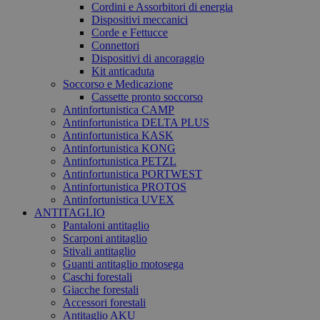
Cordini e Assorbitori di energia
Dispositivi meccanici
Corde e Fettucce
Connettori
Dispositivi di ancoraggio
Kit anticaduta
Soccorso e Medicazione
Cassette pronto soccorso
Antinfortunistica CAMP
Antinfortunistica DELTA PLUS
Antinfortunistica KASK
Antinfortunistica KONG
Antinfortunistica PETZL
Antinfortunistica PORTWEST
Antinfortunistica PROTOS
Antinfortunistica UVEX
ANTITAGLIO
Pantaloni antitaglio
Scarponi antitaglio
Stivali antitaglio
Guanti antitaglio motosega
Caschi forestali
Giacche forestali
Accessori forestali
Antitaglio AKU