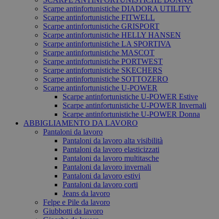
Scarpe antinfortunistiche DIADORA UTILITY
Scarpe antinfortunistiche FITWELL
Scarpe antinfortunistiche GRISPORT
Scarpe antinfortunistiche HELLY HANSEN
Scarpe antinfortunistiche LA SPORTIVA
Scarpe antinfortunistiche MASCOT
Scarpe antinfortunistiche PORTWEST
Scarpe antinfortunistiche SKECHERS
Scarpe antinfortunistiche SOTTOZERO
Scarpe antinfortunistiche U-POWER
Scarpe antinfortunistiche U-POWER Estive
Scarpe antinfortunistiche U-POWER Invernali
Scarpe antinfortunistiche U-POWER Donna
ABBIGLIAMENTO DA LAVORO
Pantaloni da lavoro
Pantaloni da lavoro alta visibilità
Pantaloni da lavoro elasticizzati
Pantaloni da lavoro multitasche
Pantaloni da lavoro invernali
Pantaloni da lavoro estivi
Pantaloni da lavoro corti
Jeans da lavoro
Felpe e Pile da lavoro
Giubbotti da lavoro