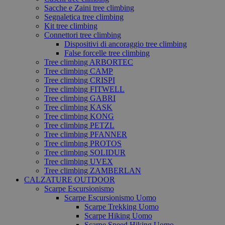
Sacche e Zaini tree climbing
Segnaletica tree climbing
Kit tree climbing
Connettori tree climbing
Dispositivi di ancoraggio tree climbing
False forcelle tree climbing
Tree climbing ARBORTEC
Tree climbing CAMP
Tree climbing CRISPI
Tree climbing FITWELL
Tree climbing GABRI
Tree climbing KASK
Tree climbing KONG
Tree climbing PETZL
Tree climbing PFANNER
Tree climbing PROTOS
Tree climbing SOLIDUR
Tree climbing UVEX
Tree climbing ZAMBERLAN
CALZATURE OUTDOOR
Scarpe Escursionismo
Scarpe Escursionismo Uomo
Scarpe Trekking Uomo
Scarpe Hiking Uomo
Scarpe Speed Hiking Uomo