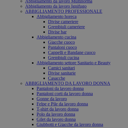
Abbigliamento da lavoro Multinorma
Abbigliamento da lavoro Ignifugo
ABBIGLIAMENTO PROFESSIONALE
Abbigliamento horeca
Divise cameriere
Grembiuli cameriere
Divise bar
Abbigliamento cucina
Giacche cuoco
Pantaloni cuoco
Cappelli e Bandane cuoco
Grembiuli cucina
Abbigliamento settore Sanitario e Beauty
Camici sanitari
Divise sanitarie
Casacche
ABBIGLIAMENTO DA LAVORO DONNA
Pantaloni da lavoro donna
Pantaloni corti da lavoro donna
Gonne da lavoro
Felpe e Pile da lavoro donna
T-shirt da lavoro donna
Polo da lavoro donna
Gilet da lavoro donna
Giubbotti e Giacche da lavoro donna