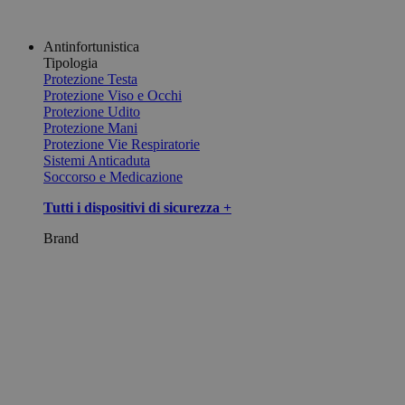
Antinfortunistica
Tipologia
Protezione Testa
Protezione Viso e Occhi
Protezione Udito
Protezione Mani
Protezione Vie Respiratorie
Sistemi Anticaduta
Soccorso e Medicazione
Tutti i dispositivi di sicurezza +
Brand