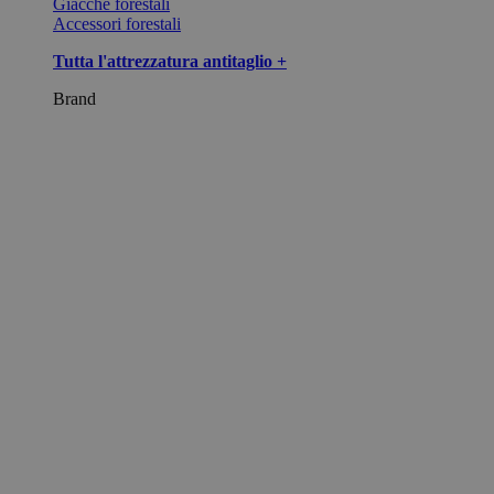
Giacche forestali
Accessori forestali
Tutta l'attrezzatura antitaglio +
Brand