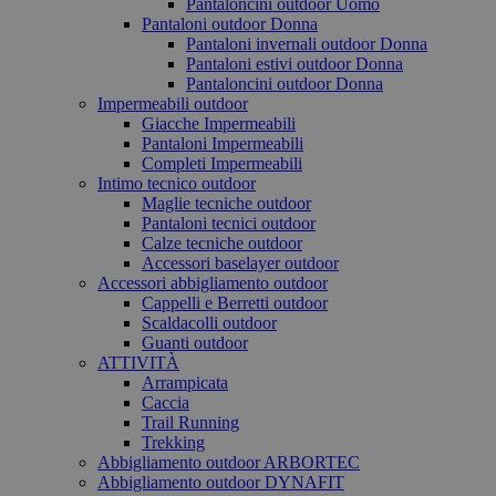
Pantaloncini outdoor Uomo
Pantaloni outdoor Donna
Pantaloni invernali outdoor Donna
Pantaloni estivi outdoor Donna
Pantaloncini outdoor Donna
Impermeabili outdoor
Giacche Impermeabili
Pantaloni Impermeabili
Completi Impermeabili
Intimo tecnico outdoor
Maglie tecniche outdoor
Pantaloni tecnici outdoor
Calze tecniche outdoor
Accessori baselayer outdoor
Accessori abbigliamento outdoor
Cappelli e Berretti outdoor
Scaldacolli outdoor
Guanti outdoor
ATTIVITÀ
Arrampicata
Caccia
Trail Running
Trekking
Abbigliamento outdoor ARBORTEC
Abbigliamento outdoor DYNAFIT