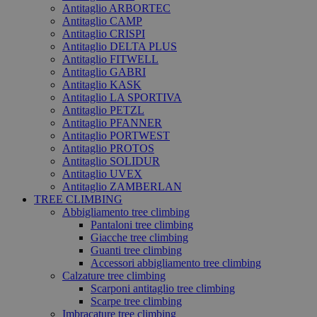
Antitaglio ARBORTEC
Antitaglio CAMP
Antitaglio CRISPI
Antitaglio DELTA PLUS
Antitaglio FITWELL
Antitaglio GABRI
Antitaglio KASK
Antitaglio LA SPORTIVA
Antitaglio PETZL
Antitaglio PFANNER
Antitaglio PORTWEST
Antitaglio PROTOS
Antitaglio SOLIDUR
Antitaglio UVEX
Antitaglio ZAMBERLAN
TREE CLIMBING
Abbigliamento tree climbing
Pantaloni tree climbing
Giacche tree climbing
Guanti tree climbing
Accessori abbigliamento tree climbing
Calzature tree climbing
Scarponi antitaglio tree climbing
Scarpe tree climbing
Imbracature tree climbing