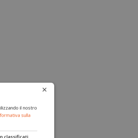
×
ilizzando il nostro
formativa sulla
 classificati