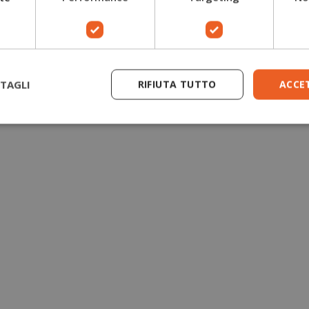
Guanti antitaglio motosega
Giacche forestali
TAGLI
RIFIUTA TUTTO
ACCE