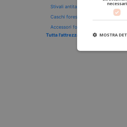
necessari
Stivali antitaglio
Caschi forestali
Accessori forestali
MOSTRA DET
Tutta l'attrezzatura antitaglio +