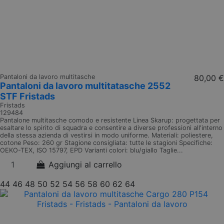
Pantaloni da lavoro multitasche
80,00 €
Pantaloni da lavoro multitatasche 2552
STF Fristads
Fristads
129484
Pantalone multitasche comodo e resistente Linea Skarup: progettata per
esaltare lo spirito di squadra e consentire a diverse professioni all'interno
della stessa azienda di vestirsi in modo uniforme. Materiali: poliestere,
cotone Peso: 260 gr Stagione consigliata: tutte le stagioni Specifiche:
OEKO-TEX, ISO 15797, EPD Varianti colori: blu/giallo Taglie...
Aggiungi al carrello
44
46
48
50
52
54
56
58
60
62
64