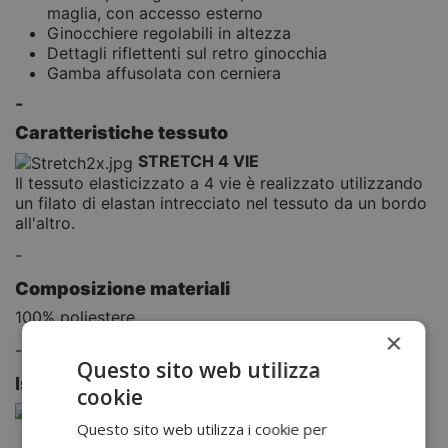
maglia, con accesso esterno
Ginocchiere regolabili in altezza
Dettagli riflettenti sul retro ginocchia
Gamba affusolata con cerniera
-
Caratteristiche tessuto
STRETCH 4 VIE
Il tessuto elasticizzato a 4 vie è realizzato utilizzando
un filato di elastan intrecciato nel tessuto da un bordo
all'altro.
-
Composizione materiali
100% poliestere
×
-
Questo sito web utilizza
Istruzioni di lavaggio
cookie
Questo sito web utilizza i cookie per