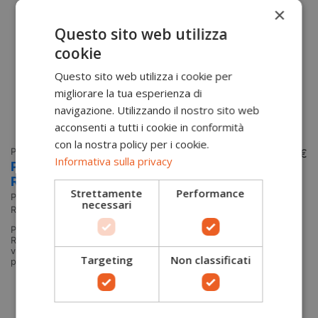
×
Questo sito web utilizza
cookie
Questo sito web utilizza i cookie per
migliorare la tua esperienza di
navigazione. Utilizzando il nostro sito web
acconsenti a tutti i cookie in conformità
Pa
con la nostra policy per i cookie.
P
Pantaloni da lavoro alta visibilità
37,00 €
Informativa sulla privacy
Pantaloni Hi-Vis Classe 2 e RIS Combat
P
RT46 Portwest
Po
Strettamente
Performance
E
Portwest
necessari
RT46
Pa
co
Pantalone Combat a 2 bande alta visibilità Pantalone alta visibilità,
ta
RIS, con finitura antimacchia Specifiche: certificato RIS e alta
Gi
visibilità, anti uv, e tasche per protezione ginocchia Materiali:
Targeting
Non classificati
poliestere-cotone Colori: Arancione - - TABELLA TAGLIE
Aggiungi al carrello