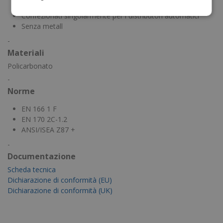
Certificato CE
Confezionati singolarmente per i distributori automatici
Senza metall
-
Materiali
Policarbonato
-
Norme
EN 166 1 F
EN 170 2C-1.2
ANSI/ISEA Z87 +
-
Documentazione
Scheda tecnica
Dichiarazione di conformità (EU)
Dichiarazione di conformità (UK)