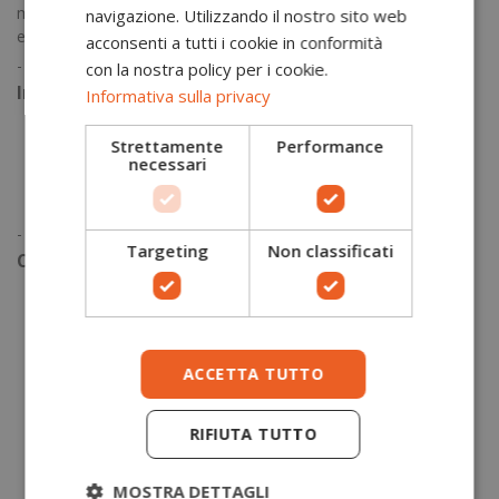
migliore contro gli urti. Sono privi di metallo, e offrono comfort
navigazione. Utilizzando il nostro sito web
e resistenza.
acconsenti a tutti i cookie in conformità
-
con la nostra policy per i cookie.
Info prodotto
Informativa sulla privacy
Conforme a norma EN
166 1 FT:
Protezione personale
Strettamente
Performance
degli occhi.
necessari
Conforme a norma EN
170 2C-1.2:
Requisiti dei filtri ultra
violetti usati nei dispositivi di protezione degli occhi.PVC,
-
Targeting
Non classificati
Caratteristiche prodotto
Occhiali a singola lente panoramica
Eccellente protezione laterale
Colore trasparente per una maggiore visibilità laterale
Adatto per essere indossato sopra la maggior parte degli
ACCETTA TUTTO
occhiali da vista
Parte laterale e superiore sagomati per una protezione
RIFIUTA TUTTO
ottimizzata contro gli urti
Protezione UV al 99%
Rivestimento antigraffio per una maggiore durata
MOSTRA DETTAGLI