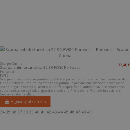
Scarpe Cucina
32,40 €
Scarpa antinfortunistica S2 SR FW80 Portwest
Portwest
FW80
Scarpe antiscivolo con puntale S2 SR Scarpa bianco o nero con lacci antiscivolo
Linea Portwest Steelite: contengono puntali in acciaio che offrono protezione
anche negli ambienti di lavoro più diffcili Specifiche: antistatica, idrorepellente,
suola resistente agli oli, ai grassi e ai solventi Protezione: Puntale in acciaio e
Suola resistente allo...
Aggiungi al carrello
34
35
36
37
38
39
40
41
42
43
44
45
46
47
48
49