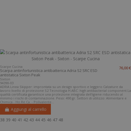
Scarpe Cucina
76,00 €
Scarpa antinfortunistica antibatterica Adria S2 SRC ESD
antistatica Sixton Peak
Sixton
94390-03
ADRIA Linea Skipper: improntata su un design sportivo e leggero Calzature da
lavoro livello di protezione S2 Tecnologia H.ABC: high antibacterial component.La
qualità certificata garantisce una protezione integrata dell'igiene riducendo al
minimo i rischi di contaminazione. Peso: 490 gr. Settori di utilizzo: Alimentare e
Chimica - Ho.Re.Ca. - Polivalente...
Aggiungi al carrello
38
39
40
41
42
43
44
45
46
47
48