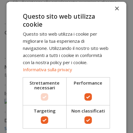
SR - Resistenza allo scivolamento ceramica e glicerina
×
Suola resistente ai carburanti e agli oli
Suola mono densità
Questo sito web utilizza
cookie
-
Composizione materiali
Questo sito web utilizza i cookie per
migliorare la tua esperienza di
Tomaia: Microfibra resistente all'acqua
navigazione. Utilizzando il nostro sito web
Suola: PU
acconsenti a tutti i cookie in conformità
-
con la nostra policy per i cookie.
Norme
Informativa sulla privacy
EN ISO 20345:2022 S2
Strettamente
Performance
-
necessari
Istruzioni di lavaggio
Targeting
Non classificati
-
Documentazione
Scheda tecnica