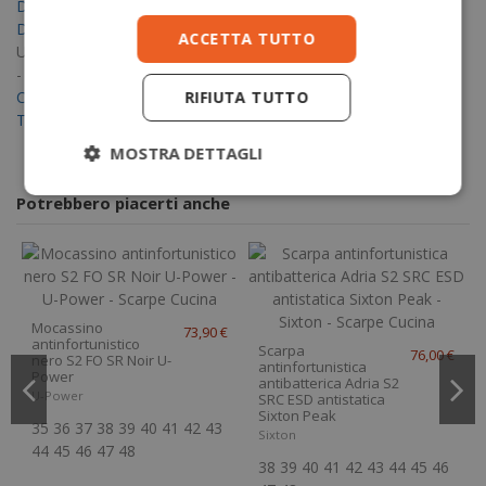
Dichiarazione di conformità (EU)
Dichiarazione di conformità (UK)
ACCETTA TUTTO
Usersheets
-
164USP-20345-2022
RIFIUTA TUTTO
Certificato EN (EU)
Tabella taglie
MOSTRA DETTAGLI
Potrebbero piacerti anche
Mocassino
73,90 €
antinfortunistico
Scarpa
76,00 €
nero S2 FO SR Noir U-
antinfortunistica
Power
antibatterica Adria S2
U-Power
SRC ESD antistatica
Sixton Peak
35
36
37
38
39
40
41
42
43
Sixton
44
45
46
47
48
38
39
40
41
42
43
44
45
46