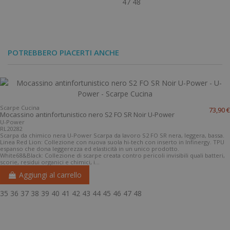
47
48
POTREBBERO PIACERTI ANCHE
Scarpa
32,40 €
antinfortunistica S2
Scarpa
76,00 €
SR FW80 Portwest
antinfortunistica
Portwest
antibatterica da
donna Alba S2 SRC
34
35
36
37
38
39
40
41
42
ESD antistatica Sixton
Peak
43
44
45
46
47
48
49
Scarpe Cucina
73,90 €
Mocassino antinfortunistico nero S2 FO SR Noir U-Power
Sixton
U-Power
RL20282
35
36
37
38
39
40
41
42
Scarpa da chimico nera U-Power Scarpa da lavoro S2 FO SR nera, leggera, bassa.
Linea Red Lion: Collezione con nuova suola hi-tech con inserto in Infinergy. TPU
espanso che dona leggerezza ed elasticità in un unico prodotto.
White68&Black: Collezione di scarpe creata contro pericoli invisibili quali batteri,
scorie, residui organici e chimici, i...
Aggiungi al carrello
35
36
37
38
39
40
41
42
43
44
45
46
47
48