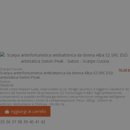
Scarpe Cucina
76,00 €
Scarpa antinfortunistica antibatterica da donna Alba S2 SRC ESD
antistatica Sixton Peak
Sixton
95428-00
ALBA Linea Skipper Lady: improntata su un design sportivo e leggero Calzature da
lavoro da donna livello di protezione S2 Tecnologia H.ABC: high antibacterial
component.La qualità certificata garantisce una protezione integrata dell'igiene
riducendo al minimo i rischi di contaminazione. Peso: 350 gr. Settori di
utilizzo: Alimentare e Chimica - Ho.Re.Ca....
Aggiungi al carrello
35
36
37
38
39
40
41
42