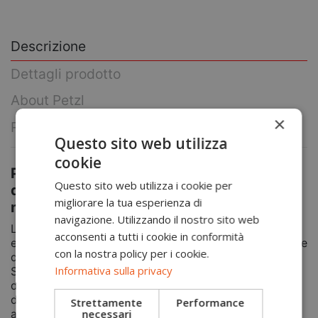
Descrizione
Dettagli prodotto
About Petzl
×
Reviews
(0)
Questo sito web utilizza
cookie
Petzl leva sinistra per Pantin - Accessorio
Questo sito web utilizza i cookie per
di supporto per bloccanti da piede,
migliorare la tua esperienza di
migliora l’efficacia nelle risalite su corda
navigazione. Utilizzando il nostro sito web
La leva di tenuta per PANTIN è un accessorio
acconsenti a tutti i cookie in conformità
essenziale per migliorare le performance del bloccante
con la nostra policy per i cookie.
da piede Petzl PANTIN, durante le risalite su corda.
Informativa sulla privacy
Semplice da installare, si fissa direttamente sul corpo
del bloccante e mantiene salda la corda nel
dispositivo, riducendo il rischio di disinserimento
Strettamente
Performance
necessari
accidentale e migliorando la fluidità nella