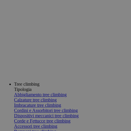
Tree climbing
Tipologia
Abbigliamento tree climbing
Calzature tree climbing
Imbracature tree climbing
Cordini e Assorbitori tree climbing
Dispositivi meccanici tree climbing
Corde e Fettucce tree climbing
Accessori tree climbing