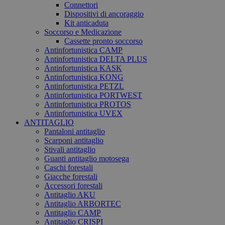
Connettori
Dispositivi di ancoraggio
Kit anticaduta
Soccorso e Medicazione
Cassette pronto soccorso
Antinfortunistica CAMP
Antinfortunistica DELTA PLUS
Antinfortunistica KASK
Antinfortunistica KONG
Antinfortunistica PETZL
Antinfortunistica PORTWEST
Antinfortunistica PROTOS
Antinfortunistica UVEX
ANTITAGLIO
Pantaloni antitaglio
Scarponi antitaglio
Stivali antitaglio
Guanti antitaglio motosega
Caschi forestali
Giacche forestali
Accessori forestali
Antitaglio AKU
Antitaglio ARBORTEC
Antitaglio CAMP
Antitaglio CRISPI