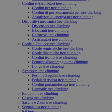
Cordini e Assorbitori tree climbing
Cordini per tree climbing
Cordini di posizionamento per tree climbing
Assorbitori di energia per tree climbing
Dispositivi meccanici tree climbing
Discensori tree climbing
Bloccanti tree climbing
Carrucole tree climbing
Assicuratori tree climbing
Corde e Fettucce tree climbing
Corde semistatiche tree climbing
Corde dinamiche tree climbing
Cordini tecnici tree climbing
Fettucce d'ancoraggio tree climbing
Longe tree climbing
Accessori tree climbing
Pesini e Sagolini tree climbing
Pedali di risalita tree climbing
Cordini portamotosega tree climbing
Lampade tree climbing
Ramponi tree climbing
Caschi tree climbing
Sacche e Zaini tree climbing
Segnaletica tree climbing
Kit tree climbing