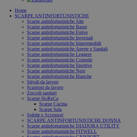
Home
SCARPE ANTINFORTUNISTICHE
Scarpe antinfortunistiche Alte
Scarpe antinfortunistiche Basse
Scarpe antinfortunistiche Estive
Scarpe antinfortunistiche Invernali
Scarpe antinfortunistiche Impermeabili
Scarpe antinfortunistiche Aperte e Sandali
Scarpe antinfortunistiche Leggere
Scarpe antinfortunistiche Comode
Scarpe antinfortunistiche Sportive
Scarpe antinfortunistiche Nere
Scarpe antinfortunistiche Bianche
Stivali da lavoro
Scarponi da lavoro
Zoccoli sanitari
Scarpe HoReCa
Scarpe Cucina
Scarpe Sala
Solette e Accessori
SCARPE ANTINFORTUNISTICHE DONNA
Scarpe antinfortunistiche DIADORA UTILITY
Scarpe antinfortunistiche FITWELL
Scarpe antinfortunistiche GRISPORT