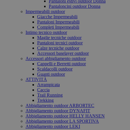
Pantaloni estivi outdoor Donna
Pantaloncini outdoor Donna
Impermeabili outdoor
Giacche Impermeabili
Pantaloni Impermeabili
Completi Impermeabili
Intimo tecnico outdoor
Maglie tecniche outdoor
Pantaloni tecnici outdoor
Calze tecniche outdoor
Accessori baselayer outdoor
Accessori abbigliamento outdoor
Cappelli e Berretti outdoor
Scaldacolli outdoor
Guanti outdoor
ATTIVITÀ
Arrampicata
Caccia
Trail Running
Trekking
Abbigliamento outdoor ARBORTEC
Abbigliamento outdoor DYNAFIT
Abbigliamento outdoor HELLY HANSEN
Abbigliamento outdoor LA SPORTIVA
Abbigliamento outdoor LEKI