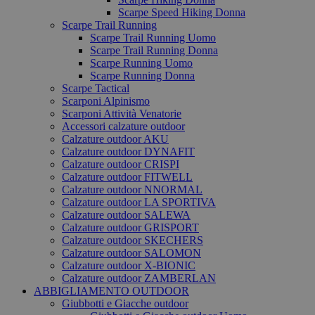
Scarpe Speed Hiking Donna
Scarpe Trail Running
Scarpe Trail Running Uomo
Scarpe Trail Running Donna
Scarpe Running Uomo
Scarpe Running Donna
Scarpe Tactical
Scarponi Alpinismo
Scarponi Attività Venatorie
Accessori calzature outdoor
Calzature outdoor AKU
Calzature outdoor DYNAFIT
Calzature outdoor CRISPI
Calzature outdoor FITWELL
Calzature outdoor NNORMAL
Calzature outdoor LA SPORTIVA
Calzature outdoor SALEWA
Calzature outdoor GRISPORT
Calzature outdoor SKECHERS
Calzature outdoor SALOMON
Calzature outdoor X-BIONIC
Calzature outdoor ZAMBERLAN
ABBIGLIAMENTO OUTDOOR
Giubbotti e Giacche outdoor