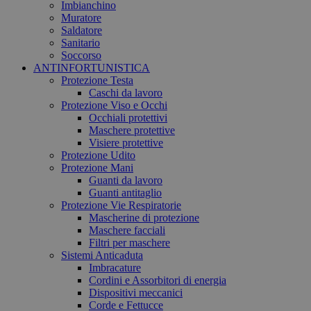
Imbianchino
Muratore
Saldatore
Sanitario
Soccorso
ANTINFORTUNISTICA
Protezione Testa
Caschi da lavoro
Protezione Viso e Occhi
Occhiali protettivi
Maschere protettive
Visiere protettive
Protezione Udito
Protezione Mani
Guanti da lavoro
Guanti antitaglio
Protezione Vie Respiratorie
Mascherine di protezione
Maschere facciali
Filtri per maschere
Sistemi Anticaduta
Imbracature
Cordini e Assorbitori di energia
Dispositivi meccanici
Corde e Fettucce