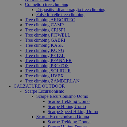
Connettori tree climbing
Dispositivi di ancoraggio tree climbing
False forcelle tree climbing
Tree climbing ARBORTEC
Tree climbing CAMP
Tree climbing CRISPI
Tree climbing FITWELL
Tree climbing GABRI
Tree climbing KASK
Tree climbing KONG
Tree climbing PETZL
Tree climbing PFANNER
Tree climbing PROTOS
Tree climbing SOLIDUR
Tree climbing UVEX
Tree climbing ZAMBERLAN
CALZATURE OUTDOOR
Scarpe Escursionismo
Scarpe Escursionismo Uomo
Scarpe Trekking Uomo
Scarpe Hiking Uomo
Scarpe Speed Hiking Uomo
Scarpe Escursionismo Donna
Scarpe Trekking Donna
Scarpe Hiking Donna