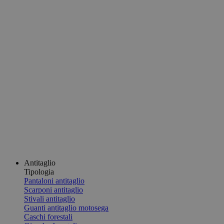
Antitaglio
Tipologia
Pantaloni antitaglio
Scarponi antitaglio
Stivali antitaglio
Guanti antitaglio motosega
Caschi forestali