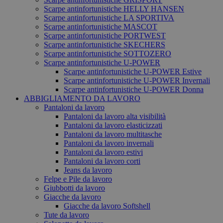
Scarpe antinfortunistiche HELLY HANSEN
Scarpe antinfortunistiche LA SPORTIVA
Scarpe antinfortunistiche MASCOT
Scarpe antinfortunistiche PORTWEST
Scarpe antinfortunistiche SKECHERS
Scarpe antinfortunistiche SOTTOZERO
Scarpe antinfortunistiche U-POWER
Scarpe antinfortunistiche U-POWER Estive
Scarpe antinfortunistiche U-POWER Invernali
Scarpe antinfortunistiche U-POWER Donna
ABBIGLIAMENTO DA LAVORO
Pantaloni da lavoro
Pantaloni da lavoro alta visibilità
Pantaloni da lavoro elasticizzati
Pantaloni da lavoro multitasche
Pantaloni da lavoro invernali
Pantaloni da lavoro estivi
Pantaloni da lavoro corti
Jeans da lavoro
Felpe e Pile da lavoro
Giubbotti da lavoro
Giacche da lavoro
Giacche da lavoro Softshell
Tute da lavoro