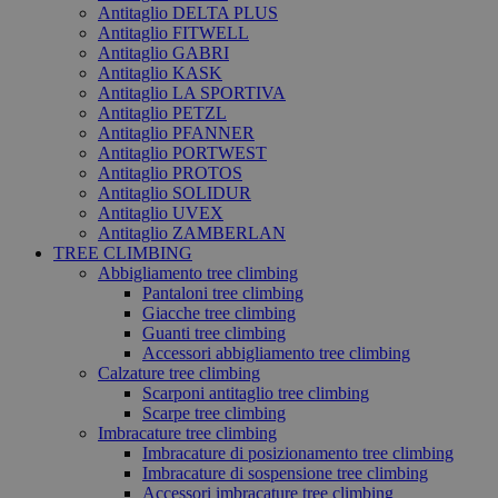
Antitaglio DELTA PLUS
Antitaglio FITWELL
Antitaglio GABRI
Antitaglio KASK
Antitaglio LA SPORTIVA
Antitaglio PETZL
Antitaglio PFANNER
Antitaglio PORTWEST
Antitaglio PROTOS
Antitaglio SOLIDUR
Antitaglio UVEX
Antitaglio ZAMBERLAN
TREE CLIMBING
Abbigliamento tree climbing
Pantaloni tree climbing
Giacche tree climbing
Guanti tree climbing
Accessori abbigliamento tree climbing
Calzature tree climbing
Scarponi antitaglio tree climbing
Scarpe tree climbing
Imbracature tree climbing
Imbracature di posizionamento tree climbing
Imbracature di sospensione tree climbing
Accessori imbracature tree climbing