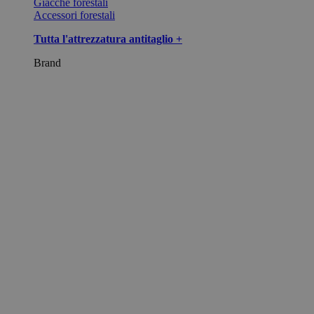
Giacche forestali
Accessori forestali
Tutta l'attrezzatura antitaglio +
Brand