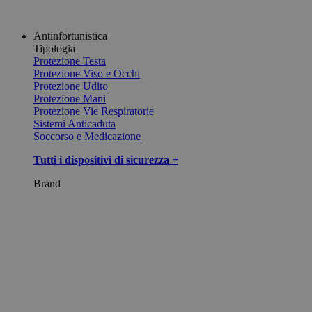
Antinfortunistica
Tipologia
Protezione Testa
Protezione Viso e Occhi
Protezione Udito
Protezione Mani
Protezione Vie Respiratorie
Sistemi Anticaduta
Soccorso e Medicazione
Tutti i dispositivi di sicurezza +
Brand