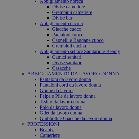
Abbigliamento horeca
Divise cameriere
Grembiuli cameriere
Divise bar
Abbigliamento cucina
Giacche cuoco
Pantaloni cuoco
Cappelli e Bandane cuoco
Grembiuli cucina
Abbigliamento settore Sanitario e Beauty
Camici sanitari
Divise sanitarie
Casacche
ABBIGLIAMENTO DA LAVORO DONNA
Pantaloni da lavoro donna
Pantaloni corti da lavoro donna
Gonne da lavoro
Felpe e Pile da lavoro donna
T-shirt da lavoro donna
Polo da lavoro donna
Gilet da lavoro donna
Giubbotti e Giacche da lavoro donna
PROFESSIONI
Beauty
Cameriere