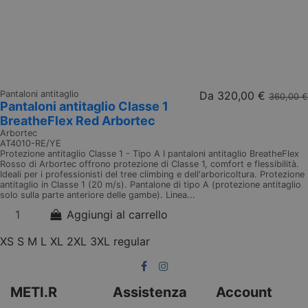
Pantaloni antitaglio
Da
320,00 €
360,00 €
Pantaloni antitaglio Classe 1
BreatheFlex Red Arbortec
Arbortec
AT4010-RE/YE
Protezione antitaglio Classe 1 - Tipo A I pantaloni antitaglio BreatheFlex
Rosso di Arbortec offrono protezione di Classe 1, comfort e flessibilità.
Ideali per i professionisti del tree climbing e dell'arboricoltura. Protezione
antitaglio in Classe 1 (20 m/s). Pantalone di tipo A (protezione antitaglio
solo sulla parte anteriore delle gambe). Linea...
Aggiungi al carrello
XS
S
M
L
XL
2XL
3XL
regular
METI.R
Assistenza
Account