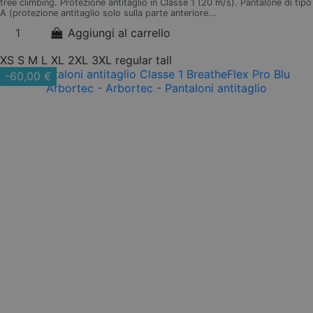
tree climbing. Protezione antitaglio in Classe 1 (20 m/s). Pantalone di tipo
A (protezione antitaglio solo sulla parte anteriore...
Aggiungi al carrello
XS
S
M
L
XL
2XL
3XL
regular
tall
-60,00 €