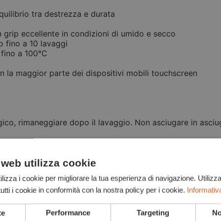
quilibrio tra destrezza e durata
n grip eccellente in condizioni di umido e secco
io fino a 10 lavaggi
 fino a 100°C
n la maggior parte dei dispositivi mobili touchscreen
ico, rimaneggiare dopo il lavaggio. Non asciugare in asciu
 web utilizza cookie
 nitrile
lizza i cookie per migliorare la tua esperienza di navigazione. Utilizza
tti i cookie in conformità con la nostra policy per i cookie.
Informativ
te
Performance
Targeting
No