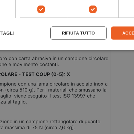
TAGLI
RIFIUTA TUTTO
ACCE
4X43E
foro con carta abrasiva in un campione circolare
ione e movimento costanti.
OLARE - TEST COUP (0-5): X
ampione con una lama circolare in acciaio inox a
n (circa 510 g). Per i materiali che smussano la
aglio, viene eseguito il test ISO 13997 che
za al taglio.
azione in un campione rettangolare di guanto
za massima di 75 N (circa 7,6 kg).