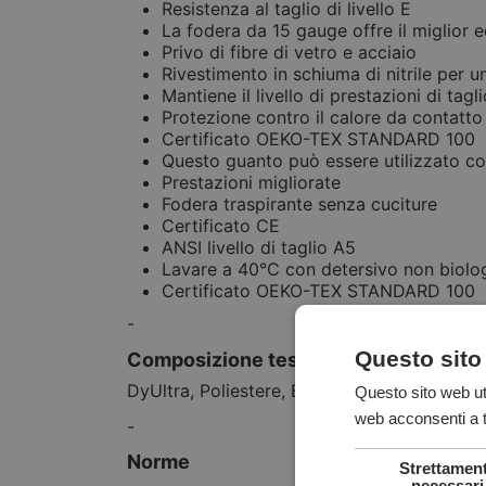
Resistenza al taglio di livello E
La fodera da 15 gauge offre il miglior e
Privo di fibre di vetro e acciaio
Rivestimento in schiuma di nitrile per u
Mantiene il livello di prestazioni di tagl
Protezione contro il calore da contatto
Certificato OEKO-TEX STANDARD 100
Questo guanto può essere utilizzato co
Prestazioni migliorate
Fodera traspirante senza cuciture
Certificato CE
ANSI livello di taglio A5
Lavare a 40°C con detersivo non biolog
Certificato OEKO-TEX STANDARD 100
-
Questo sito
Composizione tessuto
DyUltra, Poliestere, Elasticizzato, Schiuma in
Questo sito web uti
web acconsenti a tu
-
Norme
Strettamen
necessari