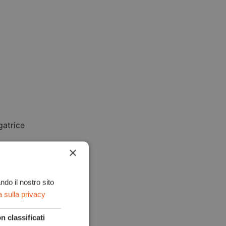
gatrice
×
ndo il nostro sito
a sulla privacy
n classificati