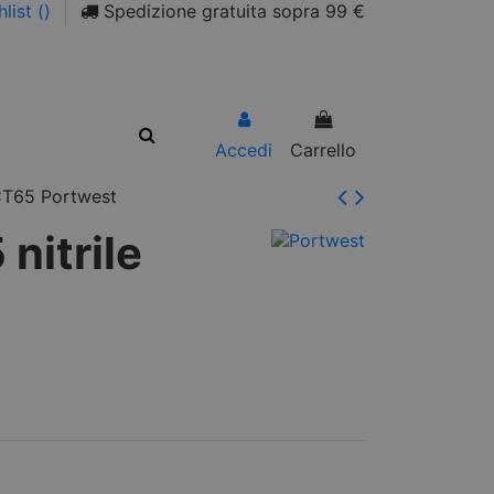
list (
)
Spedizione gratuita sopra 99 €
Accedi
Carrello
e CT65 Portwest
 nitrile