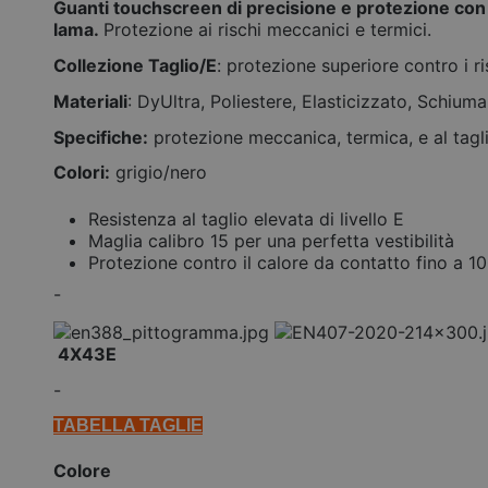
Guanti touchscreen di precisione e protezione con r
lama.
Protezione ai rischi meccanici e termici.
Collezione Taglio/E
: protezione superiore contro i r
Materiali
: DyUltra, Poliestere, Elasticizzato, Schiuma 
Specifiche:
protezione meccanica, termica, e al tag
Colori:
grigio/nero
Resistenza al taglio elevata di livello E
Maglia calibro 15 per una perfetta vestibilità
Protezione contro il calore da contatto fino a 1
-
4X43E
-
TABELLA TAGLIE
Colore