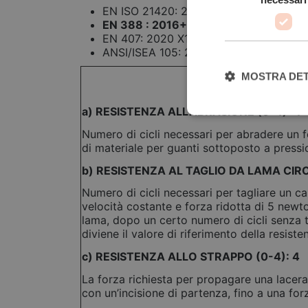
EN ISO 21420: 2020 Destrezza 5
EN 388 : 2016+A1: 2018 4X43E
EN 407: 2020 X1XXXX
ANSI/ISEA 105: 2016 Livello TAGLIO A5
MOSTRA DET
a) RESISTENZA ALL’ABRASIONE (0-4): 4
Numero di cicli necessari per abradere un 
di materiale per guanti sottoposto a press
b) RESISTENZA AL TAGLIO DA LAMA CIRC
Numero di cicli necessari per tagliare un c
velocità costante e forza ridotta di 5 newto
lama, dopo un certo numero di cicli senza t
diviene il valore di riferimento della resisten
c) RESISTENZA ALLO STRAPPO (0-4): 4
La forza richiesta per propagare una lacer
con un’incisione di partenza, fino a una for