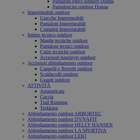
Pantaloni estivi outdoor Donna
Pantaloncini outdoor Donna
Impermeabili outdoor
Giacche Impermeabili
Pantaloni Impermeabili
Completi Impermeabili
Intimo tecnico outdoor
Maglie tecniche outdoor
Pantaloni tecnici outdoor
Calze tecniche outdoor
Accessori baselayer outdoor
Accessori abbigliamento outdoor
Cappelli e Berretti outdoor
Scaldacolli outdoor
Guanti outdoor
ATTIVITÀ
Arrampicata
Caccia
Trail Running
Trekking
Abbigliamento outdoor ARBORTEC
Abbigliamento outdoor DYNAFIT
Abbigliamento outdoor HELLY HANSEN
Abbigliamento outdoor LA SPORTIVA
Abbigliamento outdoor LEKI