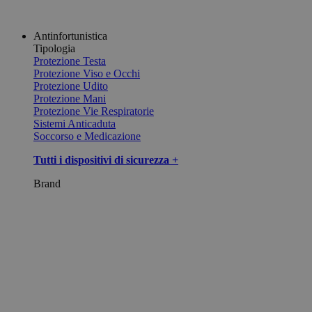
Antinfortunistica
Tipologia
Protezione Testa
Protezione Viso e Occhi
Protezione Udito
Protezione Mani
Protezione Vie Respiratorie
Sistemi Anticaduta
Soccorso e Medicazione
Tutti i dispositivi di sicurezza +
Brand