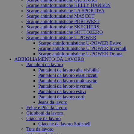
Scarpe antinfortunistiche HELLY HANSEN
Scarpe antinfortunistiche LA SPORTIVA
Scarpe antinfortunistiche MASCOT
Scarpe antinfortunistiche PORTWEST
Scarpe antinfortunistiche SKECHERS
Scarpe antinfortunistiche SOTTOZERO
Scarpe antinfortunistiche U-POWER
Scarpe antinfortunistiche U-POWER Estive
Scarpe antinfortunistiche U-POWER Invernali
Scarpe antinfortunistiche U-POWER Donna
ABBIGLIAMENTO DA LAVORO
Pantaloni da lavoro
Pantaloni da lavoro alta visibilità
Pantaloni da lavoro elasticizzati
Pantaloni da lavoro multitasche
Pantaloni da lavoro invernali
Pantaloni da lavoro estivi
Pantaloni da lavoro corti
Jeans da lavoro
Felpe e Pile da lavoro
Giubbotti da lavoro
Giacche da lavoro
Giacche da lavoro Softshell
Tute da lavoro