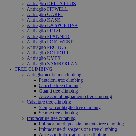
Antitaglio DELTA PLUS
Antitaglio FITWELL
Antitaglio GABRI
Antitaglio KASK
Antitaglio LA SPORTIVA
Antitaglio PETZL
Antitaglio PFANNER
Antitaglio PORTWEST
Antitaglio PROTOS
Antitaglio SOLIDUR
Antitaglio UVEX
Antitaglio ZAMBERLAN
TREE CLIMBING
Abbigliamento tree climbing
Pantaloni tree climbing
Giacche tree climbing
Guanti tree climbing
Accessori abbigliamento tree climbing
Calzature tree climbing
Scarponi antitaglio tree climbing
Scarpe tree climbing
Imbracature tree climbing
Imbracature di posizionamento tree climbing
Imbracature di sospensione tree climbing
Accessori imbracature tree climbing