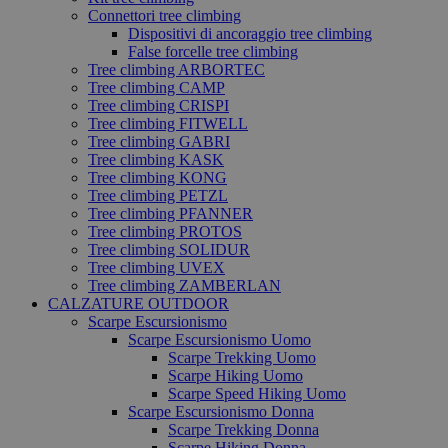
Connettori tree climbing
Dispositivi di ancoraggio tree climbing
False forcelle tree climbing
Tree climbing ARBORTEC
Tree climbing CAMP
Tree climbing CRISPI
Tree climbing FITWELL
Tree climbing GABRI
Tree climbing KASK
Tree climbing KONG
Tree climbing PETZL
Tree climbing PFANNER
Tree climbing PROTOS
Tree climbing SOLIDUR
Tree climbing UVEX
Tree climbing ZAMBERLAN
CALZATURE OUTDOOR
Scarpe Escursionismo
Scarpe Escursionismo Uomo
Scarpe Trekking Uomo
Scarpe Hiking Uomo
Scarpe Speed Hiking Uomo
Scarpe Escursionismo Donna
Scarpe Trekking Donna
Scarpe Hiking Donna