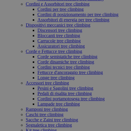
Cordini e Assorbitori tree climbing
Cordini per tree climbing
Cordini di posizionamento per tree climbing
Assorbitori di energia per tree climbing
Dispositivi meccanici tree climbing
Discensori tree climbing
Bloccanti tree climbing
Carrucole tree climbing
Assicuratori tree climbing
Corde e Fettucce tree climbing
Corde semistatiche tree climbing
Corde dinamiche tree climbing
Cordini tecnici tree climbing
Fettucce d'ancoraggio tree climbing
Longe tree climbing
Accessori tree climbing
Pesini e Sagolini tree climbing
Pedali di risalita tree climbing
Cordini portamotosega tree climbing
Lampade tree climbing
Ramponi tree climbing
Caschi tree climbing
Sacche e Zaini tree climbing
Segnaletica tree climbing
Kit tree climbing