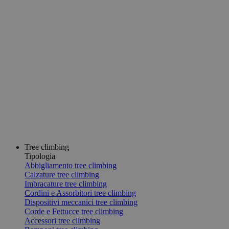
Tree climbing
Tipologia
Abbigliamento tree climbing
Calzature tree climbing
Imbracature tree climbing
Cordini e Assorbitori tree climbing
Dispositivi meccanici tree climbing
Corde e Fettucce tree climbing
Accessori tree climbing