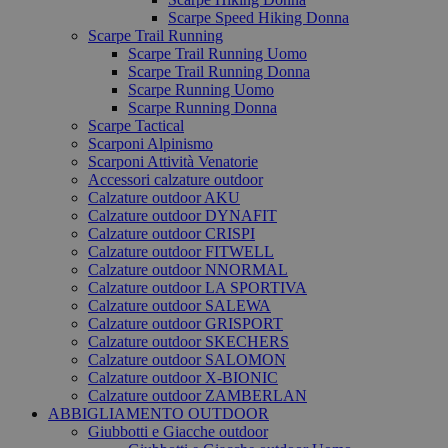
Scarpe Speed Hiking Donna
Scarpe Trail Running
Scarpe Trail Running Uomo
Scarpe Trail Running Donna
Scarpe Running Uomo
Scarpe Running Donna
Scarpe Tactical
Scarponi Alpinismo
Scarponi Attività Venatorie
Accessori calzature outdoor
Calzature outdoor AKU
Calzature outdoor DYNAFIT
Calzature outdoor CRISPI
Calzature outdoor FITWELL
Calzature outdoor NNORMAL
Calzature outdoor LA SPORTIVA
Calzature outdoor SALEWA
Calzature outdoor GRISPORT
Calzature outdoor SKECHERS
Calzature outdoor SALOMON
Calzature outdoor X-BIONIC
Calzature outdoor ZAMBERLAN
ABBIGLIAMENTO OUTDOOR
Giubbotti e Giacche outdoor