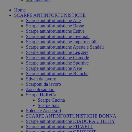
Home
SCARPE ANTINFORTUNISTICHE
Scarpe antinfortunistiche Alte
Scarpe antinfortunistiche Basse
Scarpe antinfortunistiche Estive
Scarpe antinfortunistiche Invernali
Scarpe antinfortunistiche Impermeabili
Scarpe antinfortunistiche Aperte e Sandali
Scarpe antinfortunistiche Leggere
Scarpe antinfortunistiche Comode
Scarpe antinfortunistiche Sportive
Scarpe antinfortunistiche Nere
Scarpe antinfortunistiche Bianche
Stivali da lavoro
Scarponi da lavoro
Zoccoli sanitari
Scarpe HoReCa
Scarpe Cucina
Scarpe Sala
Solette e Accessori
SCARPE ANTINFORTUNISTICHE DONNA
Scarpe antinfortunistiche DIADORA UTILITY
Scarpe antinfortunistiche FITWELL
Scarpe antinfortunistiche GRISPORT