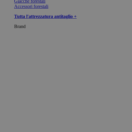
Giacche forestali
Accessori forestali
Tutta l'attrezzatura antitaglio +
Brand