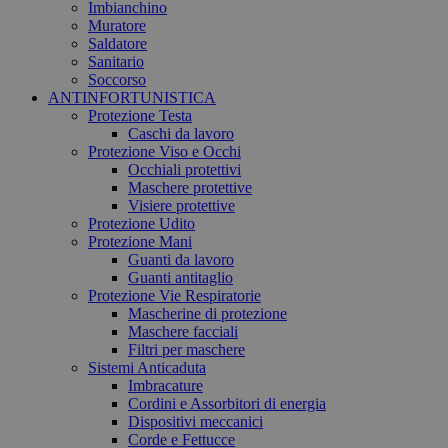
Imbianchino
Muratore
Saldatore
Sanitario
Soccorso
ANTINFORTUNISTICA
Protezione Testa
Caschi da lavoro
Protezione Viso e Occhi
Occhiali protettivi
Maschere protettive
Visiere protettive
Protezione Udito
Protezione Mani
Guanti da lavoro
Guanti antitaglio
Protezione Vie Respiratorie
Mascherine di protezione
Maschere facciali
Filtri per maschere
Sistemi Anticaduta
Imbracature
Cordini e Assorbitori di energia
Dispositivi meccanici
Corde e Fettucce