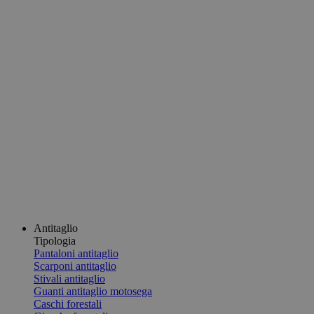
Antitaglio
Tipologia
Pantaloni antitaglio
Scarponi antitaglio
Stivali antitaglio
Guanti antitaglio motosega
Caschi forestali