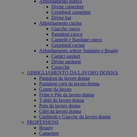
Abbigliamento horeca
Divise cameriere
Grembiuli cameriere
Divise bar
Abbigliamento cucina
Giacche cuoco
Pantaloni cuoco
Cappelli e Bandane cuoco
Grembiuli cucina
Abbigliamento settore Sanitario e Beauty
Camici sanitari
Divise sanitarie
Casacche
ABBIGLIAMENTO DA LAVORO DONNA
Pantaloni da lavoro donna
Pantaloni corti da lavoro donna
Gonne da lavoro
Felpe e Pile da lavoro donna
T-shirt da lavoro donna
Polo da lavoro donna
Gilet da lavoro donna
Giubbotti e Giacche da lavoro donna
PROFESSIONI
Beauty
Cameriere