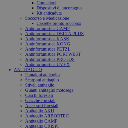
Connettori
Dispositivi di ancoraggio
Kit anticaduta
Soccorso e Medicazione
Cassette pronto soccorso
Antinfortunistica CAMP
Antinfortunistica DELTA PLUS
Antinfortunistica KASK
Antinfortunistica KONG
Antinfortunistica PETZL
Antinfortunistica PORTWEST
Antinfortunistica PROTOS
Antinfortunistica UVEX
ANTITAGLIO
Pantaloni antitaglio
Scarponi antitaglio
Stivali antitaglio
Guanti antitaglio motosega
Caschi forestali
Giacche forestali
Accessori forestali
Antitaglio AKU
Antitaglio ARBORTEC
Antitaglio CAMP
Antitaglio CRISPI