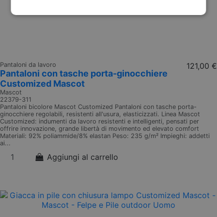
Pantaloni da lavoro
121,00 €
Pantaloni con tasche porta-ginocchiere
Customized Mascot
Mascot
22379-311
Pantaloni bicolore Mascot Customized Pantaloni con tasche porta-
ginocchiere regolabili, resistenti all'usura, elasticizzati. Linea Mascot
Customized: indumenti da lavoro resistenti e intelligenti, pensati per
offrire innovazione, grande libertà di movimento ed elevato comfort
Materiali: 92% poliammide/8% elastan Peso: 235 g/m² Impieghi: addetti
ai...
Aggiungi al carrello