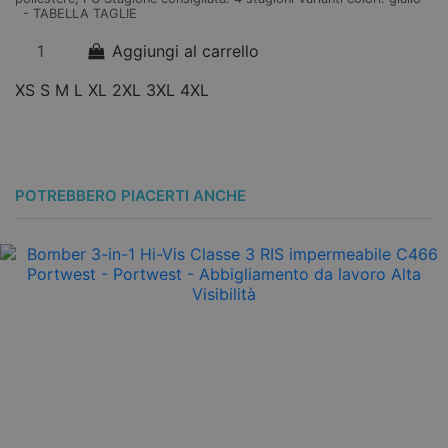
- TABELLA TAGLIE
Va
Aggiungi al carrello
XS
S
M
L
XL
2XL
3XL
4XL
S
POTREBBERO PIACERTI ANCHE