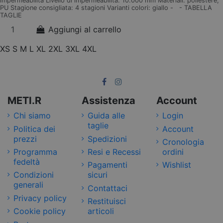
impermeabilità Livello di impermeabilità: 10.000 mm Materiali: poliestere,
PU Stagione consigliata: 4 stagioni Varianti colori: giallo - - TABELLA
TAGLIE
Aggiungi al carrello
XS
S
M
L
XL
2XL
3XL
4XL
METI.R
Assistenza
Account
Chi siamo
Guida alle
Login
taglie
Politica dei
Account
prezzi
Spedizioni
Cronologia
Programma
Resi e Recessi
ordini
fedeltà
Pagamenti
Wishlist
Condizioni
sicuri
generali
Contattaci
Privacy policy
Restituisci
Cookie policy
articoli