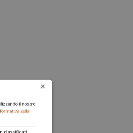
×
ilizzando il nostro
formativa sulla
 classificati