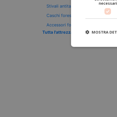
necessari
Stivali antitaglio
Caschi forestali
Accessori forestali
MOSTRA DET
Tutta l'attrezzatura antitaglio +