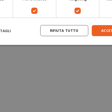
Guanti antitaglio motosega
Giacche forestali
TAGLI
RIFIUTA TUTTO
ACCE