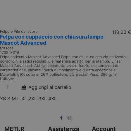
Felpe e Pile da lavoro
118,00 €
Felpa con cappuccio con chiusura lampo
Mascot Advanced
Mascot
17384-319
Felpa antivento Mascot Advanced Felpa con chiusura con zip antivento,
cordoncini elastici regolabili, e materiale adatto per la stampa. Linea
Mascot Advanced: Abbigliamento da lavoro funzionale con svariate
caratteristiche, elevata libertà di movimento e durata eccezionale.
Materiali: 69% cotone, 26% poliestere, 5% elastan Peso: 380 g/m²
Utilizzo:...
Aggiungi al carrello
XS
S
M
L
XL
2XL
3XL
4XL
METI.R
Assistenza
Account