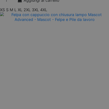
Aggiungi al carrello
XS
S
M
L
XL
2XL
3XL
4XL