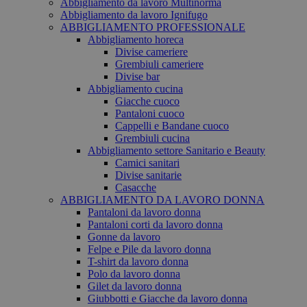
Abbigliamento da lavoro Multinorma
Abbigliamento da lavoro Ignifugo
ABBIGLIAMENTO PROFESSIONALE
Abbigliamento horeca
Divise cameriere
Grembiuli cameriere
Divise bar
Abbigliamento cucina
Giacche cuoco
Pantaloni cuoco
Cappelli e Bandane cuoco
Grembiuli cucina
Abbigliamento settore Sanitario e Beauty
Camici sanitari
Divise sanitarie
Casacche
ABBIGLIAMENTO DA LAVORO DONNA
Pantaloni da lavoro donna
Pantaloni corti da lavoro donna
Gonne da lavoro
Felpe e Pile da lavoro donna
T-shirt da lavoro donna
Polo da lavoro donna
Gilet da lavoro donna
Giubbotti e Giacche da lavoro donna