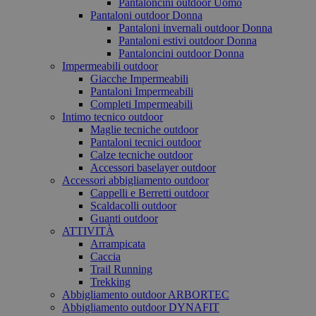
Pantaloncini outdoor Uomo
Pantaloni outdoor Donna
Pantaloni invernali outdoor Donna
Pantaloni estivi outdoor Donna
Pantaloncini outdoor Donna
Impermeabili outdoor
Giacche Impermeabili
Pantaloni Impermeabili
Completi Impermeabili
Intimo tecnico outdoor
Maglie tecniche outdoor
Pantaloni tecnici outdoor
Calze tecniche outdoor
Accessori baselayer outdoor
Accessori abbigliamento outdoor
Cappelli e Berretti outdoor
Scaldacolli outdoor
Guanti outdoor
ATTIVITÀ
Arrampicata
Caccia
Trail Running
Trekking
Abbigliamento outdoor ARBORTEC
Abbigliamento outdoor DYNAFIT