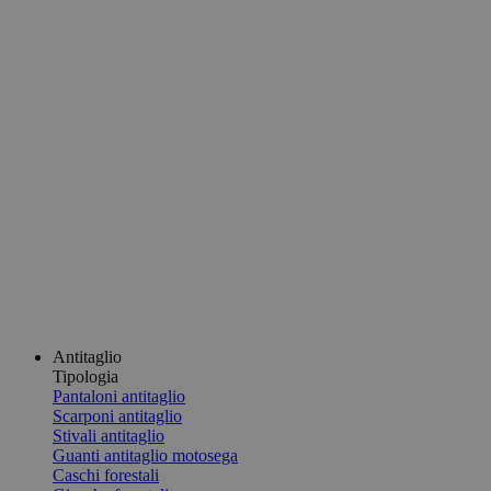
Antitaglio
Tipologia
Pantaloni antitaglio
Scarponi antitaglio
Stivali antitaglio
Guanti antitaglio motosega
Caschi forestali