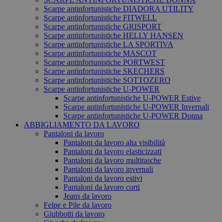
Scarpe antinfortunistiche DIADORA UTILITY
Scarpe antinfortunistiche FITWELL
Scarpe antinfortunistiche GRISPORT
Scarpe antinfortunistiche HELLY HANSEN
Scarpe antinfortunistiche LA SPORTIVA
Scarpe antinfortunistiche MASCOT
Scarpe antinfortunistiche PORTWEST
Scarpe antinfortunistiche SKECHERS
Scarpe antinfortunistiche SOTTOZERO
Scarpe antinfortunistiche U-POWER
Scarpe antinfortunistiche U-POWER Estive
Scarpe antinfortunistiche U-POWER Invernali
Scarpe antinfortunistiche U-POWER Donna
ABBIGLIAMENTO DA LAVORO
Pantaloni da lavoro
Pantaloni da lavoro alta visibilità
Pantaloni da lavoro elasticizzati
Pantaloni da lavoro multitasche
Pantaloni da lavoro invernali
Pantaloni da lavoro estivi
Pantaloni da lavoro corti
Jeans da lavoro
Felpe e Pile da lavoro
Giubbotti da lavoro