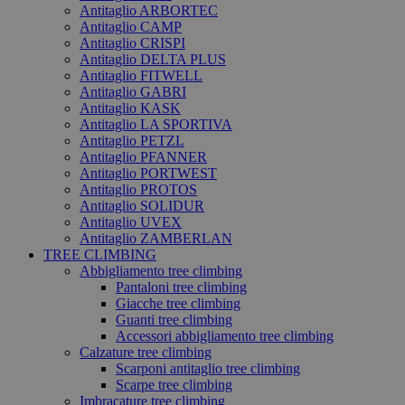
Antitaglio ARBORTEC
Antitaglio CAMP
Antitaglio CRISPI
Antitaglio DELTA PLUS
Antitaglio FITWELL
Antitaglio GABRI
Antitaglio KASK
Antitaglio LA SPORTIVA
Antitaglio PETZL
Antitaglio PFANNER
Antitaglio PORTWEST
Antitaglio PROTOS
Antitaglio SOLIDUR
Antitaglio UVEX
Antitaglio ZAMBERLAN
TREE CLIMBING
Abbigliamento tree climbing
Pantaloni tree climbing
Giacche tree climbing
Guanti tree climbing
Accessori abbigliamento tree climbing
Calzature tree climbing
Scarponi antitaglio tree climbing
Scarpe tree climbing
Imbracature tree climbing