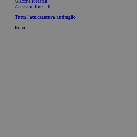
Giacche forestali
Accessori forestali
Tutta l'attrezzatura antitaglio +
Brand