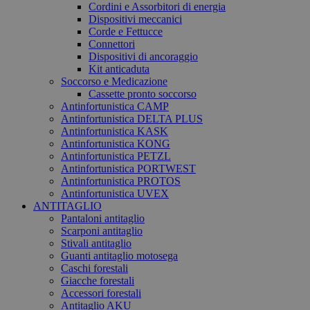
Cordini e Assorbitori di energia
Dispositivi meccanici
Corde e Fettucce
Connettori
Dispositivi di ancoraggio
Kit anticaduta
Soccorso e Medicazione
Cassette pronto soccorso
Antinfortunistica CAMP
Antinfortunistica DELTA PLUS
Antinfortunistica KASK
Antinfortunistica KONG
Antinfortunistica PETZL
Antinfortunistica PORTWEST
Antinfortunistica PROTOS
Antinfortunistica UVEX
ANTITAGLIO
Pantaloni antitaglio
Scarponi antitaglio
Stivali antitaglio
Guanti antitaglio motosega
Caschi forestali
Giacche forestali
Accessori forestali
Antitaglio AKU