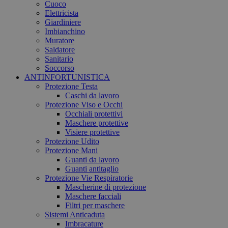
Cuoco
Elettricista
Giardiniere
Imbianchino
Muratore
Saldatore
Sanitario
Soccorso
ANTINFORTUNISTICA
Protezione Testa
Caschi da lavoro
Protezione Viso e Occhi
Occhiali protettivi
Maschere protettive
Visiere protettive
Protezione Udito
Protezione Mani
Guanti da lavoro
Guanti antitaglio
Protezione Vie Respiratorie
Mascherine di protezione
Maschere facciali
Filtri per maschere
Sistemi Anticaduta
Imbracature