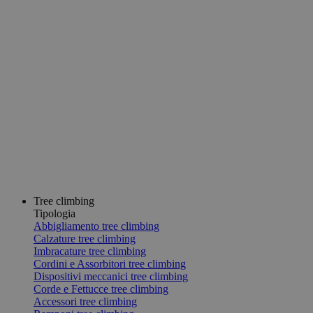
Tree climbing
Tipologia
Abbigliamento tree climbing
Calzature tree climbing
Imbracature tree climbing
Cordini e Assorbitori tree climbing
Dispositivi meccanici tree climbing
Corde e Fettucce tree climbing
Accessori tree climbing