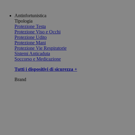
Antinfortunistica
Tipologia
Protezione Testa
Protezione Viso e Occhi
Protezione Udito
Protezione Mani
Protezione Vie Respiratorie
Sistemi Anticaduta
Soccorso e Medicazione
Tutti i dispositivi di sicurezza +
Brand