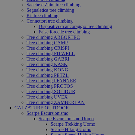
Sacche e Zaini tree climbing
Segnaletica tree climbing
Kit tree climbing
Connettori tree climbing
Dispositivi di ancoraggio tree climbing
False forcelle tree climbing
Tree climbing ARBORTEC
Tree climbing CAMP
Tree climbing CRISPI
Tree climbing FITWELL
Tree climbing GABRI
Tree climbing KASK
Tree climbing KONG
Tree climbing PETZL
Tree climbing PFANNER
Tree climbing PROTOS
Tree climbing SOLIDUR
Tree climbing UVEX
Tree climbing ZAMBERLAN
CALZATURE OUTDOOR
Scarpe Escursionismo
Scarpe Escursionismo Uomo
Scarpe Trekking Uomo
Scarpe Hiking Uomo
Scarpe Speed Hiking Uomo