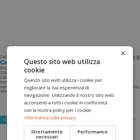
×
Calze tecniche outdoor
7,00 €
Questo sito web utilizza
Calzini sportivi Color BrazzSocks Brazz
Brazz
cookie
20066Z1Z
Calzini colorati ideali per molteplici utilizzi Calzini dal design unico,
Questo sito web utilizza i cookie per
morbidi, caldi, comodi, resistenti. Attività: per scalare, camminare o
semplicemente rilassarsi Stagione: Tutte le stagioni Materiali: 78% cotone,
migliorare la tua esperienza di
18% poliammide, 4% elastan Lavorazione: Artigianale, Made in Italy
navigazione. Utilizzando il nostro sito web
Aggiungi al carrello
acconsenti a tutti i cookie in conformità
con la nostra policy per i cookie.
Informativa sulla privacy
-10%
Strettamente
Performance
necessari