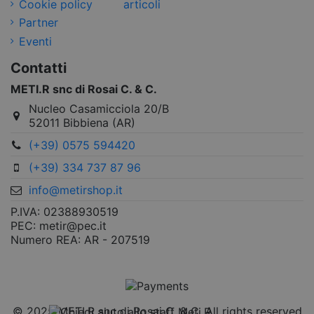
Cookie policy
articoli
Partner
Eventi
Contatti
METI.R snc di Rosai C. & C.
Nucleo Casamicciola 20/B
52011 Bibbiena (AR)
(+39) 0575 594420
(+39) 334 737 87 96
info@metirshop.it
P.IVA: 02388930519
PEC: metir@pec.it
Numero REA: AR - 207519
© 2025 METI.R snc di Rosai C. & C. All rights reserved