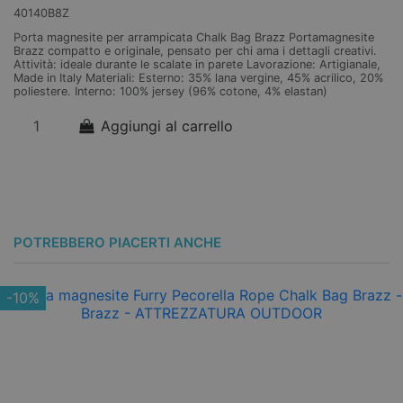
40140B8Z
Ca
mo
Porta magnesite per arrampicata Chalk Bag Brazz Portamagnesite
se
Brazz compatto e originale, pensato per chi ama i dettagli creativi.
co
Attività: ideale durante le scalate in parete Lavorazione: Artigianale,
in 
Made in Italy Materiali: Esterno: 35% lana vergine, 45% acrilico, 20%
poliestere. Interno: 100% jersey (96% cotone, 4% elastan)
Aggiungi al carrello
POTREBBERO PIACERTI ANCHE
-10%