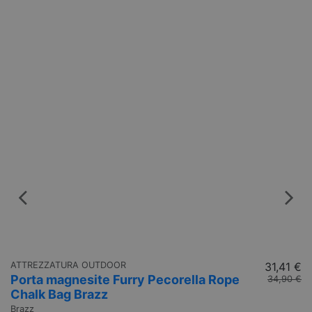
ATTREZZATURA OUTDOOR
31,41 €
Ca
Porta magnesite Furry Pecorella Rope
C
34,90 €
Chalk Bag Brazz
Br
2
Brazz