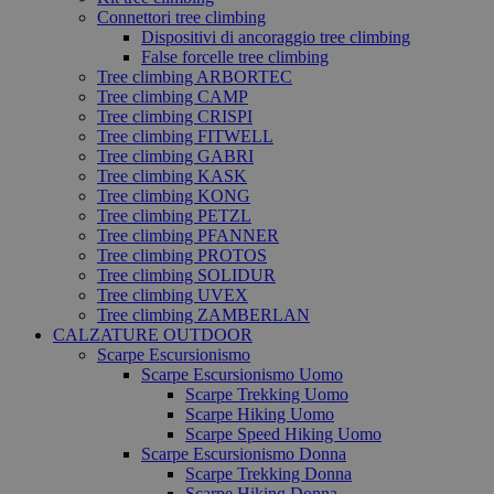
Connettori tree climbing
Dispositivi di ancoraggio tree climbing
False forcelle tree climbing
Tree climbing ARBORTEC
Tree climbing CAMP
Tree climbing CRISPI
Tree climbing FITWELL
Tree climbing GABRI
Tree climbing KASK
Tree climbing KONG
Tree climbing PETZL
Tree climbing PFANNER
Tree climbing PROTOS
Tree climbing SOLIDUR
Tree climbing UVEX
Tree climbing ZAMBERLAN
CALZATURE OUTDOOR
Scarpe Escursionismo
Scarpe Escursionismo Uomo
Scarpe Trekking Uomo
Scarpe Hiking Uomo
Scarpe Speed Hiking Uomo
Scarpe Escursionismo Donna
Scarpe Trekking Donna
Scarpe Hiking Donna