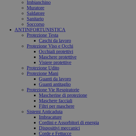
Imbianchino
Muratore
Saldatore
Sanitario
Soccorso
ANTINFORTUNISTICA
Protezione Testa
Caschi da lavoro
Protezione Viso e Occhi
Occhiali protettivi
Maschere protettive
Visiere protettive
Protezione Udito
Protezione Mani
Guanti da lavoro
Guanti antitaglio
Protezione Vie Respiratorie
Mascherine di protezione
Maschere facciali
Filtri per maschere
Sistemi Anticaduta
Imbracature
Cordini e Assorbitori di energia
Dispositivi meccanici
Corde e Fettucce