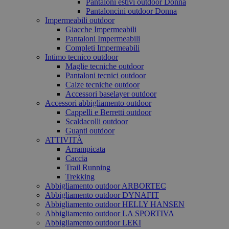
Pantaloni estivi outdoor Donna
Pantaloncini outdoor Donna
Impermeabili outdoor
Giacche Impermeabili
Pantaloni Impermeabili
Completi Impermeabili
Intimo tecnico outdoor
Maglie tecniche outdoor
Pantaloni tecnici outdoor
Calze tecniche outdoor
Accessori baselayer outdoor
Accessori abbigliamento outdoor
Cappelli e Berretti outdoor
Scaldacolli outdoor
Guanti outdoor
ATTIVITÀ
Arrampicata
Caccia
Trail Running
Trekking
Abbigliamento outdoor ARBORTEC
Abbigliamento outdoor DYNAFIT
Abbigliamento outdoor HELLY HANSEN
Abbigliamento outdoor LA SPORTIVA
Abbigliamento outdoor LEKI