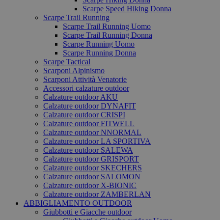
Scarpe Speed Hiking Donna
Scarpe Trail Running
Scarpe Trail Running Uomo
Scarpe Trail Running Donna
Scarpe Running Uomo
Scarpe Running Donna
Scarpe Tactical
Scarponi Alpinismo
Scarponi Attività Venatorie
Accessori calzature outdoor
Calzature outdoor AKU
Calzature outdoor DYNAFIT
Calzature outdoor CRISPI
Calzature outdoor FITWELL
Calzature outdoor NNORMAL
Calzature outdoor LA SPORTIVA
Calzature outdoor SALEWA
Calzature outdoor GRISPORT
Calzature outdoor SKECHERS
Calzature outdoor SALOMON
Calzature outdoor X-BIONIC
Calzature outdoor ZAMBERLAN
ABBIGLIAMENTO OUTDOOR
Giubbotti e Giacche outdoor