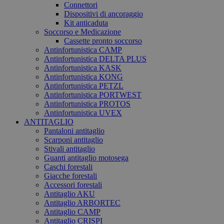
Connettori
Dispositivi di ancoraggio
Kit anticaduta
Soccorso e Medicazione
Cassette pronto soccorso
Antinfortunistica CAMP
Antinfortunistica DELTA PLUS
Antinfortunistica KASK
Antinfortunistica KONG
Antinfortunistica PETZL
Antinfortunistica PORTWEST
Antinfortunistica PROTOS
Antinfortunistica UVEX
ANTITAGLIO
Pantaloni antitaglio
Scarponi antitaglio
Stivali antitaglio
Guanti antitaglio motosega
Caschi forestali
Giacche forestali
Accessori forestali
Antitaglio AKU
Antitaglio ARBORTEC
Antitaglio CAMP
Antitaglio CRISPI