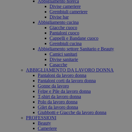
Abbigliamento horeca
Divise cameriere
Grembiuli cameriere
Divise bar
Abbigliamento cucina
Giacche cuoco
Pantaloni cuoco
Cappelli e Bandane cuoco
Grembiuli cucina
Abbigliamento settore Sanitario e Beauty
Camici sanitari
Divise sanitarie
Casacche
ABBIGLIAMENTO DA LAVORO DONNA
Pantaloni da lavoro donna
Pantaloni corti da lavoro donna
Gonne da lavoro
Felpe e Pile da lavoro donna
T-shirt da lavoro donna
Polo da lavoro donna
Gilet da lavoro donna
Giubbotti e Giacche da lavoro donna
PROFESSIONI
Beauty
Cameriere