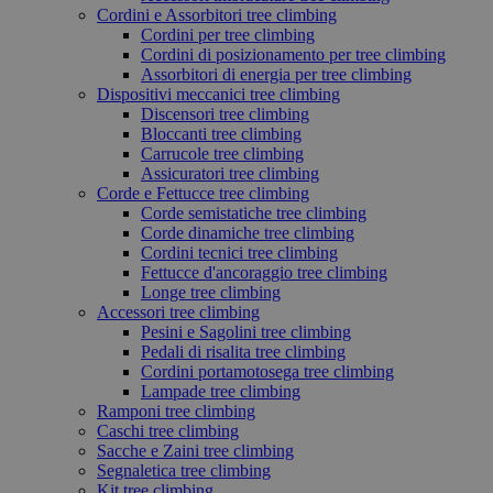
Cordini e Assorbitori tree climbing
Cordini per tree climbing
Cordini di posizionamento per tree climbing
Assorbitori di energia per tree climbing
Dispositivi meccanici tree climbing
Discensori tree climbing
Bloccanti tree climbing
Carrucole tree climbing
Assicuratori tree climbing
Corde e Fettucce tree climbing
Corde semistatiche tree climbing
Corde dinamiche tree climbing
Cordini tecnici tree climbing
Fettucce d'ancoraggio tree climbing
Longe tree climbing
Accessori tree climbing
Pesini e Sagolini tree climbing
Pedali di risalita tree climbing
Cordini portamotosega tree climbing
Lampade tree climbing
Ramponi tree climbing
Caschi tree climbing
Sacche e Zaini tree climbing
Segnaletica tree climbing
Kit tree climbing