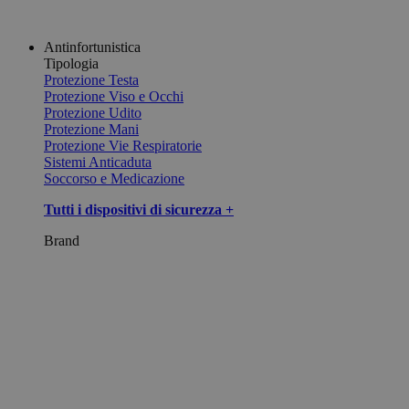
Antinfortunistica
Tipologia
Protezione Testa
Protezione Viso e Occhi
Protezione Udito
Protezione Mani
Protezione Vie Respiratorie
Sistemi Anticaduta
Soccorso e Medicazione
Tutti i dispositivi di sicurezza +
Brand