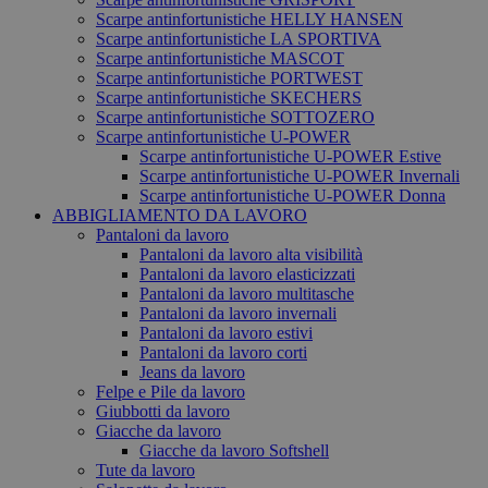
Scarpe antinfortunistiche HELLY HANSEN
Scarpe antinfortunistiche LA SPORTIVA
Scarpe antinfortunistiche MASCOT
Scarpe antinfortunistiche PORTWEST
Scarpe antinfortunistiche SKECHERS
Scarpe antinfortunistiche SOTTOZERO
Scarpe antinfortunistiche U-POWER
Scarpe antinfortunistiche U-POWER Estive
Scarpe antinfortunistiche U-POWER Invernali
Scarpe antinfortunistiche U-POWER Donna
ABBIGLIAMENTO DA LAVORO
Pantaloni da lavoro
Pantaloni da lavoro alta visibilità
Pantaloni da lavoro elasticizzati
Pantaloni da lavoro multitasche
Pantaloni da lavoro invernali
Pantaloni da lavoro estivi
Pantaloni da lavoro corti
Jeans da lavoro
Felpe e Pile da lavoro
Giubbotti da lavoro
Giacche da lavoro
Giacche da lavoro Softshell
Tute da lavoro