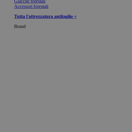
Giacche forestali
Accessori forestali
Tutta l'attrezzatura antitaglio +
Brand