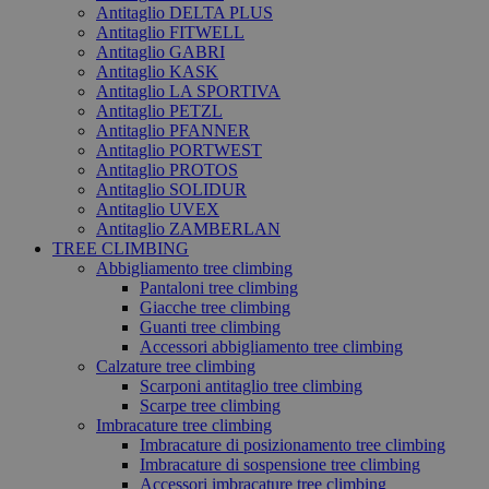
Antitaglio DELTA PLUS
Antitaglio FITWELL
Antitaglio GABRI
Antitaglio KASK
Antitaglio LA SPORTIVA
Antitaglio PETZL
Antitaglio PFANNER
Antitaglio PORTWEST
Antitaglio PROTOS
Antitaglio SOLIDUR
Antitaglio UVEX
Antitaglio ZAMBERLAN
TREE CLIMBING
Abbigliamento tree climbing
Pantaloni tree climbing
Giacche tree climbing
Guanti tree climbing
Accessori abbigliamento tree climbing
Calzature tree climbing
Scarponi antitaglio tree climbing
Scarpe tree climbing
Imbracature tree climbing
Imbracature di posizionamento tree climbing
Imbracature di sospensione tree climbing
Accessori imbracature tree climbing