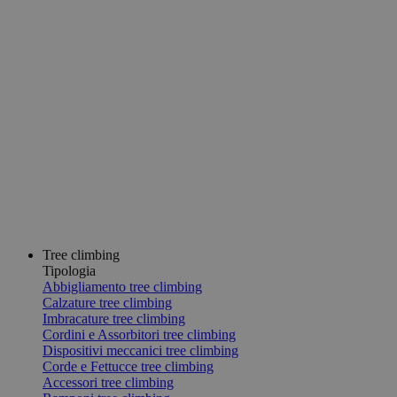
Tree climbing
Tipologia
Abbigliamento tree climbing
Calzature tree climbing
Imbracature tree climbing
Cordini e Assorbitori tree climbing
Dispositivi meccanici tree climbing
Corde e Fettucce tree climbing
Accessori tree climbing