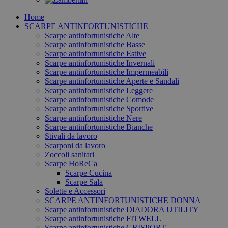
Home
SCARPE ANTINFORTUNISTICHE
Scarpe antinfortunistiche Alte
Scarpe antinfortunistiche Basse
Scarpe antinfortunistiche Estive
Scarpe antinfortunistiche Invernali
Scarpe antinfortunistiche Impermeabili
Scarpe antinfortunistiche Aperte e Sandali
Scarpe antinfortunistiche Leggere
Scarpe antinfortunistiche Comode
Scarpe antinfortunistiche Sportive
Scarpe antinfortunistiche Nere
Scarpe antinfortunistiche Bianche
Stivali da lavoro
Scarponi da lavoro
Zoccoli sanitari
Scarpe HoReCa
Scarpe Cucina
Scarpe Sala
Solette e Accessori
SCARPE ANTINFORTUNISTICHE DONNA
Scarpe antinfortunistiche DIADORA UTILITY
Scarpe antinfortunistiche FITWELL
Scarpe antinfortunistiche GRISPORT