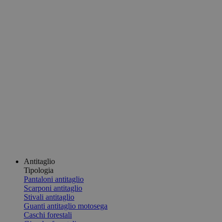
Antitaglio
Tipologia
Pantaloni antitaglio
Scarponi antitaglio
Stivali antitaglio
Guanti antitaglio motosega
Caschi forestali