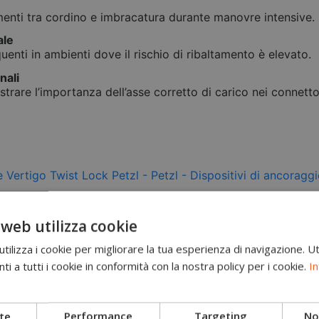
amenti tra cordino e imbracatura durante manovre intensive.
ale
uenti in ambienti dove il rischio di ribaltamento è elevato.
nali
trare l’importanza dell’asse corretto di carico nei connetto
 web utilizza cookie
ilizza i cookie per migliorare la tua esperienza di navigazione. Ut
i a tutti i cookie in conformità con la nostra policy per i cookie.
In
te
Performance
Targeting
Non