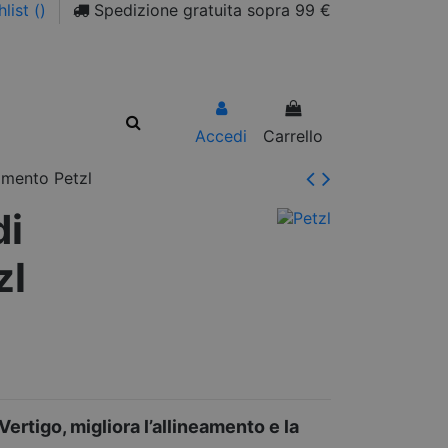
list (
)
Spedizione gratuita sopra 99 €
Accedi
Carrello
amento Petzl
di
zl
rtigo, migliora l’allineamento e la