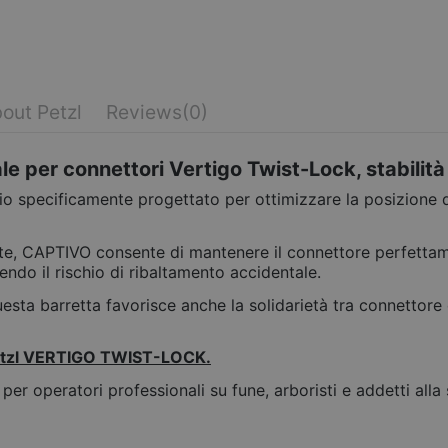
out Petzl
Reviews
(0)
le per connettori Vertigo Twist-Lock, stabilit
rio specificamente progettato per ottimizzare la posizion
te, CAPTIVO consente di mantenere il connettore perfettame
endo il rischio di ribaltamento accidentale.
questa barretta favorisce anche la solidarietà tra connettore 
 Petzl VERTIGO TWIST-LOCK.
er operatori professionali su fune, arboristi e addetti alla 