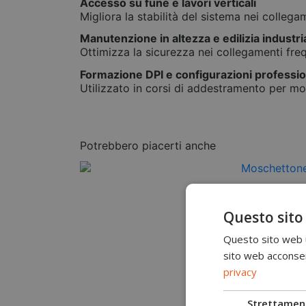
Accesso su fune e lavori verticali
Migliora la stabilità del sistema nei colleg
Manutenzione in altezza e edilizia industri
Ottimizza la sicurezza nei collegamenti freq
Formazione DPI e configurazioni professio
Utilizzato in corsi di addestramento per mos
Potrebbero piacerti anche
Questo sito
Questo sito web ut
sito web acconsent
privacy
Strettamen