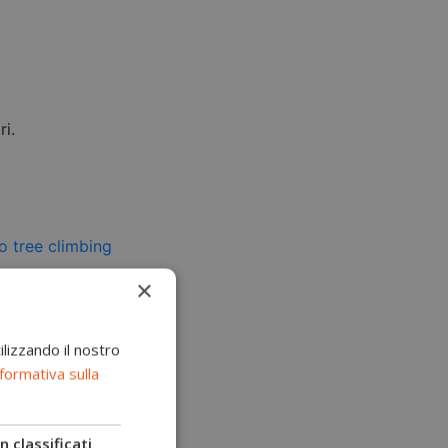
ri.
×
ilizzando il nostro
formativa sulla
 classificati