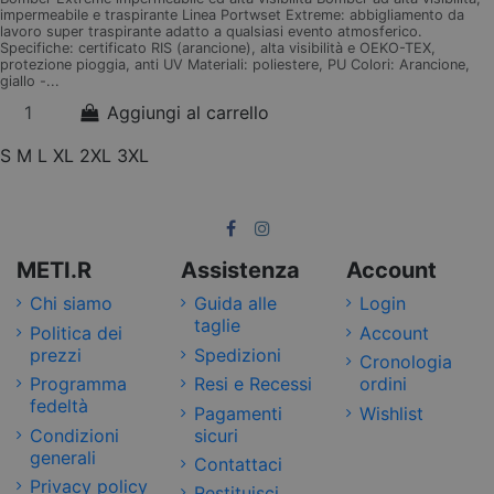
impermeabile e traspirante Linea Portwset Extreme: abbigliamento da
lavoro super traspirante adatto a qualsiasi evento atmosferico.
Specifiche: certificato RIS (arancione), alta visibilità e OEKO-TEX,
protezione pioggia, anti UV Materiali: poliestere, PU Colori: Arancione,
giallo -...
Aggiungi al carrello
S
M
L
XL
2XL
3XL
METI.R
Assistenza
Account
Chi siamo
Guida alle
Login
taglie
Politica dei
Account
prezzi
Spedizioni
Cronologia
Programma
Resi e Recessi
ordini
fedeltà
Pagamenti
Wishlist
Condizioni
sicuri
generali
Contattaci
Privacy policy
Restituisci