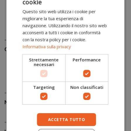
cookie
BREATHABLE
Tessuto traspirante e membrana impermeabile
Questo sito web utilizza i cookie per
premium ad alte prestazioni realizzato in 100%
migliorare la tua esperienza di
poliestere, 300D stretch oxford 200g e offre
comfort, funzionalità, e resistenza superiore in
navigazione. Utilizzando il nostro sito web
tutte le condizioni atmosferiche.
acconsenti a tutti i cookie in conformità
con la nostra policy per i cookie.
-
Informativa sulla privacy
Composizione tessuto
Strettamente
Performance
Tessuto esterno:
Portwest Extreme: 100%
necessari
poliestere, Oxford Stretch 300D, con finitura
antimacchia, membrana in PU 200g
Fodera in tessuto: 190T:
100% poliestere, taffetà
50g
Targeting
Non classificati
-
Norme
EN 343 Class 4:3 X
ACCETTA TUTTO
-