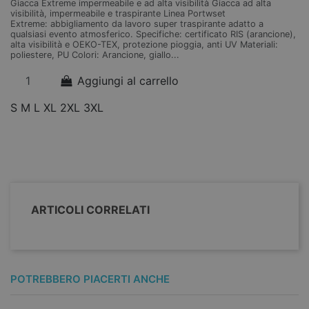
Giacca Extreme impermeabile e ad alta visibilità Giacca ad alta
Bo
visibilità, impermeabile e traspirante Linea Portwset
vi
Extreme: abbigliamento da lavoro super traspirante adatto a
Ex
qualsiasi evento atmosferico. Specifiche: certificato RIS (arancione),
qu
alta visibilità e OEKO-TEX, protezione pioggia, anti UV Materiali:
al
poliestere, PU Colori: Arancione, giallo...
po
Aggiungi al carrello
S
M
L
XL
2XL
3XL
S
ARTICOLI CORRELATI
POTREBBERO PIACERTI ANCHE