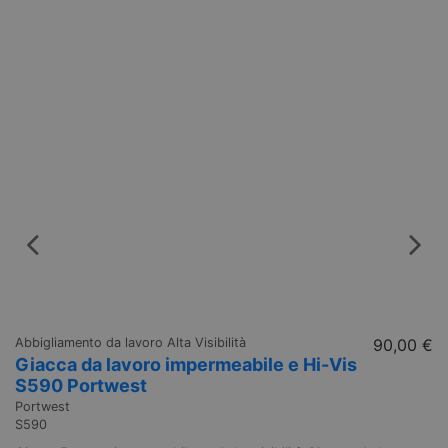
Abbigliamento da lavoro Alta Visibilità
90,00 €
Ab
Giacca da lavoro impermeabile e Hi-Vis
B
S590 Portwest
S
Portwest
Po
S590
S5