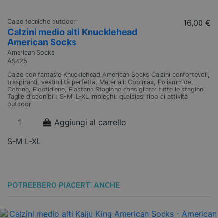
Calze tecniche outdoor
16,00 €
Ca
Calzini medio alti Knucklehead
C
American Socks
S
American Socks
Am
AS425
A
Calze con fantasie Knucklehead American Socks Calzini confortevoli,
Ca
traspiranti, vestibilità perfetta. Materiali: Coolmax, Poliammide,
tr
Cotone, Elostidiene, Elastane Stagione consigliata: tutte le stagioni
Co
Taglie disponibili: S-M, L-XL Impieghi: qualsiasi tipo di attività
Ta
outdoor
Aggiungi al carrello
S
S-M
L-XL
POTREBBERO PIACERTI ANCHE