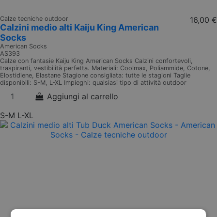
Calze tecniche outdoor
16,00 €
Calzini medio alti Kaiju King American
Socks
American Socks
AS393
Calze con fantasie Kaiju King American Socks Calzini confortevoli,
traspiranti, vestibilità perfetta. Materiali: Coolmax, Poliammide, Cotone,
Elostidiene, Elastane Stagione consigliata: tutte le stagioni Taglie
disponibili: S-M, L-XL Impieghi: qualsiasi tipo di attività outdoor
Aggiungi al carrello
S-M
L-XL