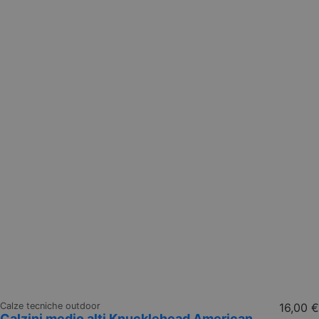
Calze tecniche outdoor
16,00 €
Calzini medio alti Knucklehead American