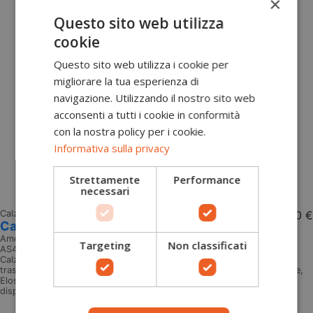
×
Questo sito web utilizza
cookie
Questo sito web utilizza i cookie per
migliorare la tua esperienza di
navigazione. Utilizzando il nostro sito web
acconsenti a tutti i cookie in conformità
con la nostra policy per i cookie.
Informativa sulla privacy
Strettamente
Performance
necessari
Calze tecniche outdoor
16,00 €
Calzini medio alti Tub Duck American Socks
American Socks
Targeting
Non classificati
AS429
Calze con fantasie Tub Duck American Socks Calzini confortevoli,
traspiranti, vestibilità perfetta. Materiali: Coolmax, Poliammide, Cotone,
Elostidiene, Elastane Stagione consigliata: tutte le stagioni Taglie
disponibili: L-XL Impieghi: qualsiasi tipo di attività outdoor
Aggiungi al carrello