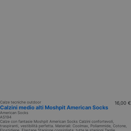
Calze tecniche outdoor
16,00 €
Calzini medio alti Moshpit American Socks
American Socks
AS194
Calze con fantasie Moshpit American Socks Calzini confortevoli,
traspiranti, vestibilità perfetta. Materiali: Coolmax, Poliammide, Cotone,
Elostidiene, Elastane Stagione consigliata: tutte le stagioni Taglie