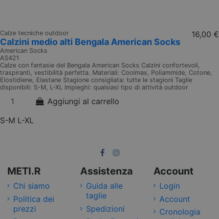
Calze tecniche outdoor
16,00 €
Calzini medio alti Bengala American Socks
American Socks
AS421
Calze con fantasie del Bengala American Socks Calzini confortevoli,
traspiranti, vestibilità perfetta. Materiali: Coolmax, Poliammide, Cotone,
Elostidiene, Elastane Stagione consigliata: tutte le stagioni Taglie
disponibili: S-M, L-XL Impieghi: qualsiasi tipo di attività outdoor
Aggiungi al carrello
S-M
L-XL
METI.R
Assistenza
Account
Chi siamo
Guida alle
Login
taglie
Politica dei
Account
prezzi
Spedizioni
Cronologia