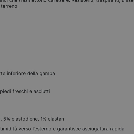
fici che trasmettono carattere. Resistenti, traspiranti, un
 terreno.
te inferiore della gamba
iedi freschi e asciutti
 5% elastodiene, 1% elastan
’umidità verso l’esterno e garantisce asciugatura rapida