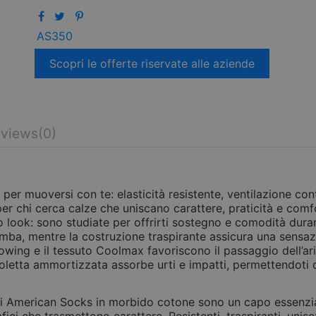
AS350
Scopri le offerte riservate alle aziende
views
(0)
per muoversi con te: elasticità resistente, ventilazione c
r chi cerca calze che uniscano carattere, praticità e comfo
 look: sono studiate per offrirti sostegno e comodità durante
gamba, mentre la costruzione traspirante assicura una sens
flowing e il tessuto Coolmax favoriscono il passaggio dell’ari
oletta ammortizzata assorbe urti e impatti, permettendoti 
ti di American Socks in morbido cotone sono un capo essenzial