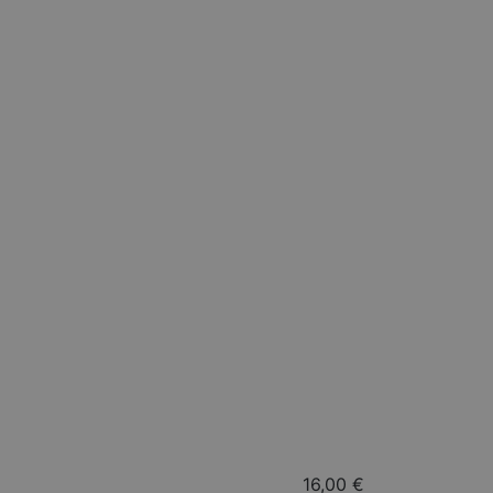
16,00 €
Calze tecniche out