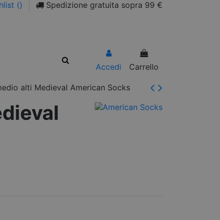
list (
)
Spedizione gratuita sopra 99 €
Accedi
Carrello
medio alti Medieval American Socks
edieval