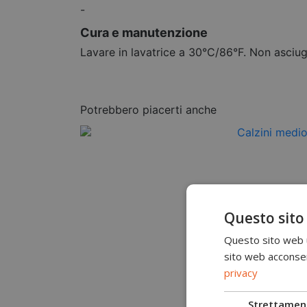
-
Cura e manutenzione
Lavare in lavatrice a 30°C/86°F. Non asciuga
Potrebbero piacerti anche
Questo sito
Questo sito web ut
sito web acconsent
privacy
Strettamen