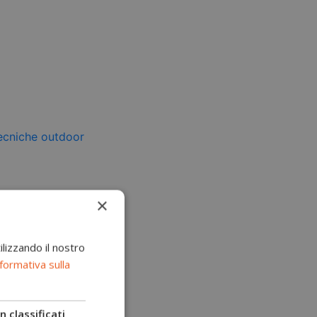
×
ilizzando il nostro
formativa sulla
 classificati