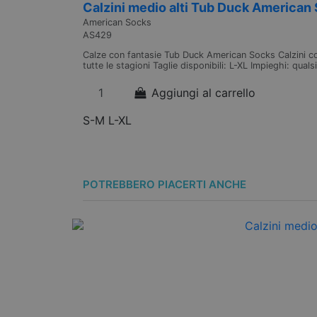
Calzini medio alti Tub Duck American
American Socks
AS429
Calze con fantasie Tub Duck American Socks Calzini conf
tutte le stagioni Taglie disponibili: L-XL Impieghi: quals
Aggiungi al carrello
S-M
L-XL
POTREBBERO PIACERTI ANCHE