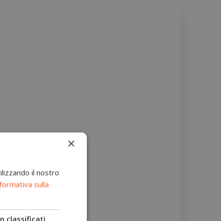
×
ilizzando il nostro
formativa sulla
 classificati