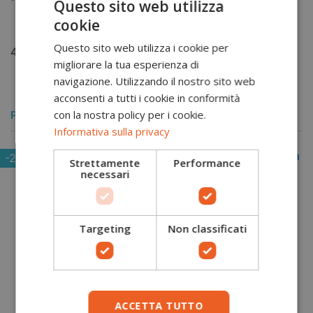
Questo sito web utilizza
cookie
Aggiungi al carrello
Questo sito web utilizza i cookie per
40.5
41
41.5
42
42.5
43
43.5
44
44.5
45
46
4
migliorare la tua esperienza di
navigazione. Utilizzando il nostro sito web
acconsenti a tutti i cookie in conformità
con la nostra policy per i cookie.
POTREBBERO PIACERTI ANCHE
Informativa sulla privacy
-20%
Strettamente
Performance
necessari
Targeting
Non classificati
ACCETTA TUTTO