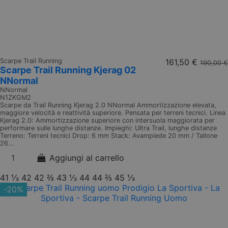
Scarpe Trail Running
161,50 €
190,00 €
Scarpe Trail Running Kjerag 02
NNormal
NNormal
N1ZKGM2
Scarpe da Trail Running Kjerag 2.0 NNormal Ammortizzazione elevata,
maggiore velocità e reattività superiore. Pensata per terreni tecnici. Linea
Kjerag 2.0: Ammortizzazione superiore con intersuola maggiorata per
performare sulle lunghe distanze. Impieghi: Ultra Trail, lunghe distanze
Terreno: Terreni tecnici Drop: 6 mm Stack: Avampiede 20 mm / Tallone
26...
Aggiungi al carrello
41 ⅓
42
42 ⅔
43 ⅓
44
44 ⅔
45 ⅓
-20%