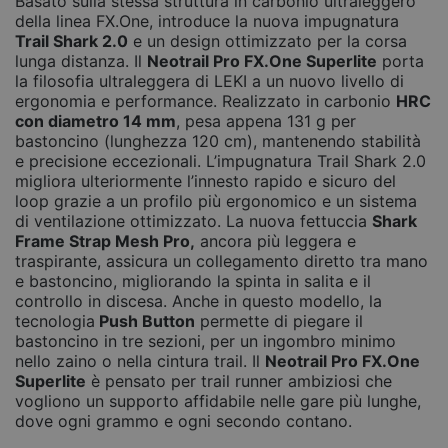
Basato sulla stessa struttura in carbonio ultraleggero
della linea FX.One, introduce la nuova impugnatura
Trail Shark 2.0
e un design ottimizzato per la corsa
lunga distanza. Il
Neotrail Pro FX.One Superlite
porta
la filosofia ultraleggera di LEKI a un nuovo livello di
ergonomia e performance. Realizzato in carbonio
HRC
con diametro 14 mm
, pesa appena 131 g per
bastoncino (lunghezza 120 cm), mantenendo stabilità
e precisione eccezionali. L’impugnatura Trail Shark 2.0
migliora ulteriormente l’innesto rapido e sicuro del
loop grazie a un profilo più ergonomico e un sistema
di ventilazione ottimizzato. La nuova fettuccia
Shark
Frame Strap Mesh Pro,
ancora più leggera e
traspirante, assicura un collegamento diretto tra mano
e bastoncino, migliorando la spinta in salita e il
controllo in discesa. Anche in questo modello, la
tecnologia
Push Button
permette di piegare il
bastoncino in tre sezioni, per un ingombro minimo
nello zaino o nella cintura trail. Il
Neotrail Pro FX.One
Superlite
è pensato per trail runner ambiziosi che
vogliono un supporto affidabile nelle gare più lunghe,
dove ogni grammo e ogni secondo contano.