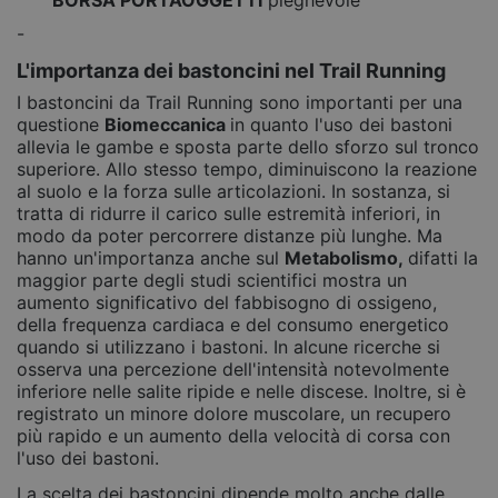
BORSA PORTAOGGETTI
pieghevole
-
L'importanza dei bastoncini nel Trail Running
I bastoncini da Trail Running sono importanti per una
questione
Biomeccanica
in quanto l'uso dei bastoni
allevia le gambe e sposta parte dello sforzo sul tronco
superiore. Allo stesso tempo, diminuiscono la reazione
al suolo e la forza sulle articolazioni. In sostanza, si
tratta di ridurre il carico sulle estremità inferiori, in
modo da poter percorrere distanze più lunghe. Ma
hanno un'importanza anche sul
Metabolismo,
difatti la
maggior parte degli studi scientifici mostra un
aumento significativo del fabbisogno di ossigeno,
della frequenza cardiaca e del consumo energetico
quando si utilizzano i bastoni. In alcune ricerche si
osserva una percezione dell'intensità notevolmente
inferiore nelle salite ripide e nelle discese. Inoltre, si è
registrato un minore dolore muscolare, un recupero
più rapido e un aumento della velocità di corsa con
l'uso dei bastoni.
La scelta dei bastoncini dipende molto anche dalle