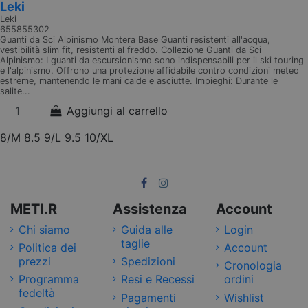
Leki
Leki
655855302
Guanti da Sci Alpinismo Montera Base Guanti resistenti all'acqua,
vestibilità slim fit, resistenti al freddo. Collezione Guanti da Sci
Alpinismo: I guanti da escursionismo sono indispensabili per il ski touring
e l'alpinismo. Offrono una protezione affidabile contro condizioni meteo
estreme, mantenendo le mani calde e asciutte. Impieghi: Durante le
salite...
Aggiungi al carrello
8/M
8.5
9/L
9.5
10/XL
METI.R
Assistenza
Account
Chi siamo
Guida alle
Login
taglie
Politica dei
Account
prezzi
Spedizioni
Cronologia
Programma
Resi e Recessi
ordini
fedeltà
Pagamenti
Wishlist