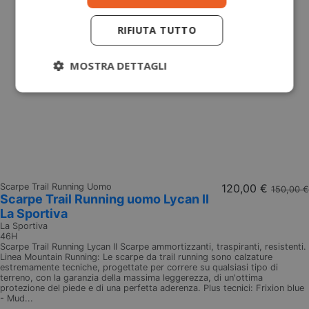
RIFIUTA TUTTO
MOSTRA DETTAGLI
Scarpe Trail Running Uomo
120,00 €
150,00 €
Scarpe Trail Running uomo Lycan II
La Sportiva
La Sportiva
46H
Scarpe Trail Running Lycan II Scarpe ammortizzanti, traspiranti, resistenti.
Linea Mountain Running: Le scarpe da trail running sono calzature
estremamente tecniche, progettate per correre su qualsiasi tipo di
terreno, con la garanzia della massima leggerezza, di un'ottima
protezione del piede e di una perfetta aderenza. Plus tecnici: Frixion blue
- Mud...