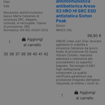
antinfortunistica
Dian
antibatterica Arese
546
S3 HRO HI SRC ESD
Mocassino antinfortunistico
antistatica Sixton
basso Marta Calzature di
sicurezza SRC, eleganti,
Peak
comode, in micropelle. Classe
Sixton
di protezione: SRC
98422-00L
Normativa: EN ISO 20347:2012
98,90 €
Aggiungi
ARESE Linea Just Grip: lavorare
al carrello
agilmente in stabilità e
sicurezza Calzature da lavoro
livello di protezione S3 Suola
35
36
37
38
39
40
41
42
Vibram Coltello: massima
aderenza e resistenza allo
scivolamento su superfici
bagnate. Tecnologia H.ABC:
high antibacterial
component.La qualità
certificata garantisce una
protezione integrata dell'igiene
riducendo al minimo i rischi di...
Aggiungi
al carrello