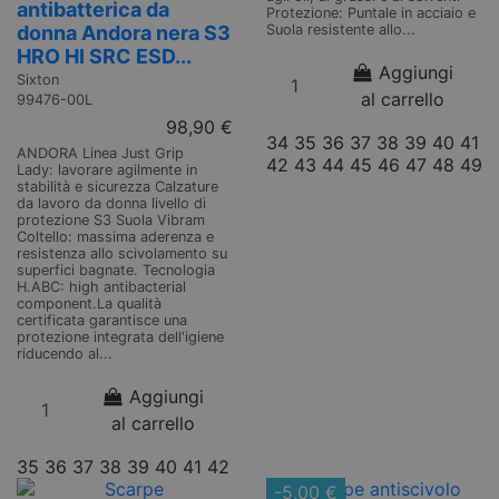
antibatterica da
Protezione: Puntale in acciaio e
donna Andora nera S3
Suola resistente allo...
HRO HI SRC ESD...
Aggiungi
Sixton
al carrello
99476-00L
98,90 €
34
35
36
37
38
39
40
41
ANDORA Linea Just Grip
42
43
44
45
46
47
48
49
Lady: lavorare agilmente in
stabilità e sicurezza Calzature
da lavoro da donna livello di
protezione S3 Suola Vibram
Coltello: massima aderenza e
resistenza allo scivolamento su
superfici bagnate. Tecnologia
H.ABC: high antibacterial
component.La qualità
certificata garantisce una
protezione integrata dell'igiene
riducendo al...
Aggiungi
al carrello
35
36
37
38
39
40
41
42
-5,00 €