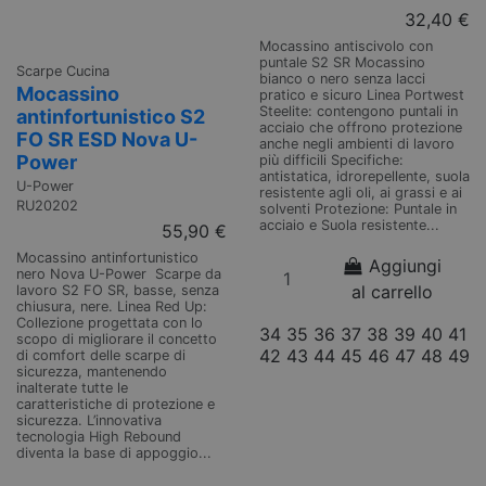
32,40 €
Mocassino antiscivolo con
puntale S2 SR Mocassino
Scarpe Cucina
bianco o nero senza lacci
Mocassino
pratico e sicuro Linea Portwest
Steelite: contengono puntali in
antinfortunistico S2
acciaio che offrono protezione
FO SR ESD Nova U-
anche negli ambienti di lavoro
Power
più difficili Specifiche:
antistatica, idrorepellente, suola
U-Power
resistente agli oli, ai grassi e ai
RU20202
solventi Protezione: Puntale in
acciaio e Suola resistente...
55,90 €
Mocassino antinfortunistico
Aggiungi
nero Nova U-Power Scarpe da
al carrello
lavoro S2 FO SR, basse, senza
chiusura, nere. Linea Red Up:
Collezione progettata con lo
34
35
36
37
38
39
40
41
scopo di migliorare il concetto
42
43
44
45
46
47
48
49
di comfort delle scarpe di
sicurezza, mantenendo
inalterate tutte le
caratteristiche di protezione e
sicurezza. L’innovativa
tecnologia High Rebound
diventa la base di appoggio...