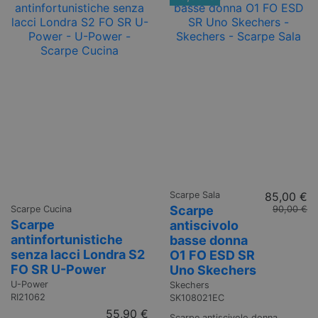
Scarpe Sala
85,00 €
Scarpe
Scarpe Cucina
90,00 €
Scarpe
antiscivolo
antinfortunistiche
basse donna
senza lacci Londra S2
O1 FO ESD SR
FO SR U-Power
Uno Skechers
U-Power
Skechers
RI21062
SK108021EC
55,90 €
Scarpe antiscivolo donna