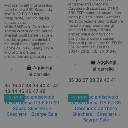
idrorepellenti Skechers
Mocassino antinfortunistico
Calzature di sicurezza O1 FO
nero Londra ESD Scarpa da
SRC ESD, comode, sicure, con
lavoro S2 FO SR nera,
tacco più alto. Linea Skechers
traspirante, per molteplici
Work/Collezione Uno: Calzature
utilizzi. Linea
testate e approvate per gli
White68&Black: Collezione di
ambienti horeca, offrono
scarpe creata contro pericoli
protezione e comfort con
invisibili quali batteri, scorie,
design da sneakers casual.
residui organici e chimici. I
Classe di protezione: O1 FO SR
materiali tecnologici come
ESD Normativa: EN ISO
Ecolorica, New Safety Dry e
20347:2012, CEI EN 61340
Microfibra offrono la
protezione adeguata ai piedi....
Aggiungi
Aggiungi
al carrello
al carrello
35
36
37
38
39
40
41
35
36
37
38
39
40
41
42
43
44
45
46
47
48
-5,00 €
-5,00 €