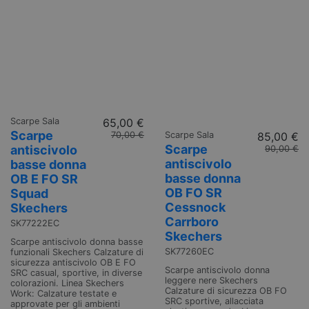
Scarpe Sala
65,00 €
Scarpe
70,00 €
Scarpe Sala
85,00 €
Scarpe
antiscivolo
90,00 €
antiscivolo
basse donna
basse donna
OB E FO SR
OB FO SR
Squad
Cessnock
Skechers
Carrboro
SK77222EC
Skechers
Scarpe antiscivolo donna basse
SK77260EC
funzionali Skechers Calzature di
sicurezza antiscivolo OB E FO
Scarpe antiscivolo donna
SRC casual, sportive, in diverse
leggere nere Skechers
colorazioni. Linea Skechers
Calzature di sicurezza OB FO
Work: Calzature testate e
SRC sportive, allacciata
approvate per gli ambienti