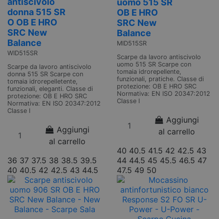
antiscivolo
uomo 515 SR
donna 515 SR
OB E HRO
O OB E HRO
SRC New
SRC New
Balance
Balance
MID515SR
WID515SR
Scarpe da lavoro antiscivolo
uomo 515 SR Scarpe con
Scarpe da lavoro antiscivolo
tomaia idrorepellente,
donna 515 SR Scarpe con
funzionali, pratiche. Classe di
tomaia idrorepelletente,
protezione: OB E HRO SRC
funzionali, eleganti. Classe di
Normativa: EN ISO 20347:2012
protezione: OB E HRO SRC
Classe I
Normativa: EN ISO 20347:2012
Classe I
Aggiungi
Aggiungi
al carrello
al carrello
40
40.5
41.5
42
42.5
43
36
37
37.5
38
38.5
39.5
44
44.5
45
45.5
46.5
47
40
40.5
42
42.5
43
44.5
47.5
49
50