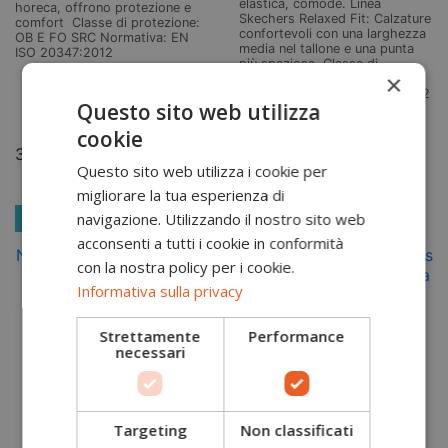
elastica, comode. Linea
horeca, offrono protezione e
Skechers Relaxed Fit: Calzature
comfort Classe di protezione:
confortevoli con una larghezza
OB E FO SRC Normativa: EN
media nel tallone e una punta
ISO 20347:2012
più spaziosa. Classe di
×
protezione: OB FO SR
Aggiungi
Normativa: EN ISO 20347:2012
Questo sito web utilizza
al carrello
Aggiungi
cookie
35
36
37
38
39
40
41
al carrello
Questo sito web utilizza i cookie per
migliorare la tua esperienza di
35
36
37
38
39
40
41
-5,00 €
-5,00 €
navigazione. Utilizzando il nostro sito web
acconsenti a tutti i cookie in conformità
con la nostra policy per i cookie.
Informativa sulla privacy
Strettamente
Performance
necessari
Targeting
Non classificati