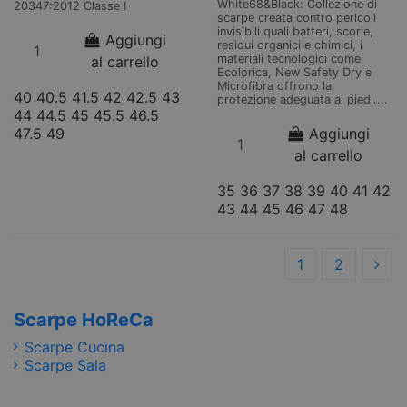
White68&Black: Collezione di
20347:2012 Classe I
scarpe creata contro pericoli
invisibili quali batteri, scorie,
Aggiungi
residui organici e chimici, i
materiali tecnologici come
al carrello
Ecolorica, New Safety Dry e
Microfibra offrono la
40
40.5
41.5
42
42.5
43
protezione adeguata ai piedi....
44
44.5
45
45.5
46.5
47.5
49
Aggiungi
al carrello
35
36
37
38
39
40
41
42
43
44
45
46
47
48
1
2
Scarpe HoReCa
Scarpe Cucina
Scarpe Sala