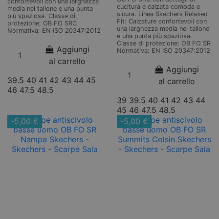
confortevoli con una larghezza
cucitura e calzata comoda e
media nel tallone e una punta
sicura. Linea Skechers Relaxed
più spaziosa. Classe di
Fit: Calzature confortevoli con
protezione: OB FO SRC
una larghezza media nel tallone
Normativa: EN ISO 20347:2012
e una punta più spaziosa.
Classe di protezione: OB FO SR
Aggiungi
Normativa: EN ISO 20347:2012
al carrello
Aggiungi
39.5
40
41
42
43
44
45
al carrello
46
47.5
48.5
39
39.5
40
41
42
43
44
45
46
47.5
48.5
-5,00 €
-5,00 €