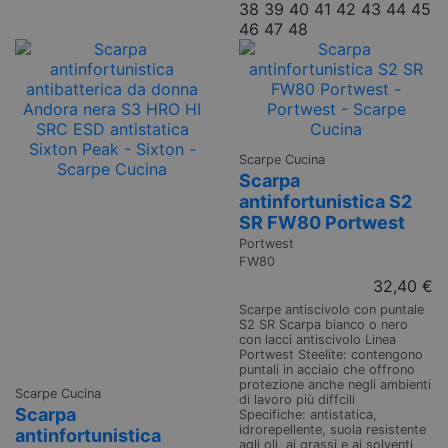
38
39
40
41
42
43
44
45
46
47
48
Scarpe Cucina
Scarpa
antinfortunistica S2
SR FW80 Portwest
Portwest
FW80
32,40 €
Scarpe antiscivolo con puntale
S2 SR Scarpa bianco o nero
con lacci antiscivolo Linea
Portwest Steelite: contengono
puntali in acciaio che offrono
protezione anche negli ambienti
Scarpe Cucina
di lavoro più diffcili
Scarpa
Specifiche: antistatica,
idrorepellente, suola resistente
antinfortunistica
agli oli, ai grassi e ai solventi