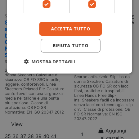
Scarpe Sala
65,00 €
Scarpe Sala
85,00 €
Scarpe
Scarpe
70,00 €
90,00 €
ACCETTA TUTTO
antiscivolo
antiscivolo
basse donna
basse donna
OB FO SR
OB FO SR
RIFIUTA TUTTO
Nampa Wyola
Summits
Skechers
Enslee
MOSTRA DETTAGLI
Skechers
SK77235EC
SK108144EC
Scarpe antiscivolo idrorepellenti
donna Skechers Calzature di
Scarpe antiscivolo Slip-Ins da
sicurezza OB FO SRC in pelle,
donna Skechers Calzature di
leggere, confortevoli. Linea
sicurezza OB FO SR con lacci
Skechers Relaxed Fit: Calzature
fissi, pratiche e traspirabili.
confortevoli con una larghezza
Linea Hands Free Slip-
media nel tallone e una punta
Ins: Sneakers facili da indossare
più spaziosa. Classe di
senza lacci con tecnologia "slip
protezione: OB FO SR
on". Classe di protezione: OB
Normativa: EN ISO 20347:2012
FO SR Normativa: EN ISO
20347:2022
View
Aggiungi
35
36
37
38
39
40
41
al carrello