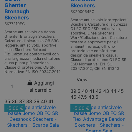
Ghenter
Skechers
Bronaugh
SK200054EC
Skechers
Scarpe antiscivolo idrorepellenti
SK77210EC
Skechers Calzature di sicurezza
O1 FO SRC ESD, antiscivolo,
Scarpe antiscivolo da donna
sportive. Linea Skechers
Ghenter Bronaugh Skechers
Work/Collezione Uno: Calzature
Calzature di sicurezza OB SRC
testate e approvate per gli
leggere, antiscivolo, sportive
ambienti horeca, offrono
Linea Skechers Relaxed
protezione e comfort con
Fit: Calzature confortevoli con
design da sneakers casual.
una larghezza media nel tallone
Classe di protezione: O1 FO SR
e una punta più spaziosa.
ESD Normativa: EN ISO
Classe di protezione: OB SR
20347:2012, CEI EN 61340
Normativa: EN ISO 20347:2012
View
Aggiungi
al carrello
39.5
40
41
42
43
44
45
46
47.5
48.5
35
36
37
38
39
40
41
-5,00 €
-5,00 €