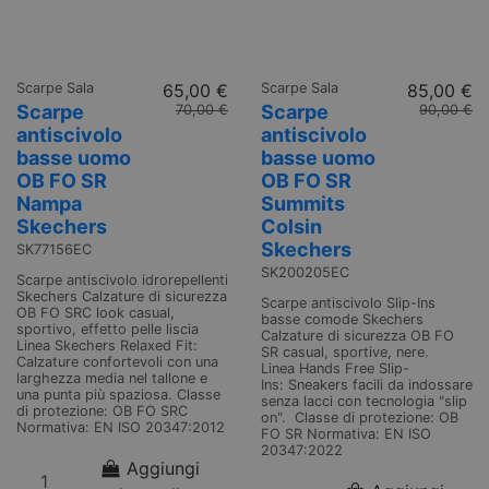
Scarpe Sala
65,00 €
Scarpe Sala
85,00 €
Scarpe
Scarpe
70,00 €
90,00 €
antiscivolo
antiscivolo
basse uomo
basse uomo
OB FO SR
OB FO SR
Nampa
Summits
Skechers
Colsin
Skechers
SK77156EC
SK200205EC
Scarpe antiscivolo idrorepellenti
Skechers Calzature di sicurezza
Scarpe antiscivolo Slip-Ins
OB FO SRC look casual,
basse comode Skechers
sportivo, effetto pelle liscia
Calzature di sicurezza OB FO
Linea Skechers Relaxed Fit:
SR casual, sportive, nere.
Calzature confortevoli con una
Linea Hands Free Slip-
larghezza media nel tallone e
Ins: Sneakers facili da indossare
una punta più spaziosa. Classe
senza lacci con tecnologia "slip
di protezione: OB FO SRC
on". Classe di protezione: OB
Normativa: EN ISO 20347:2012
FO SR Normativa: EN ISO
20347:2022
Aggiungi