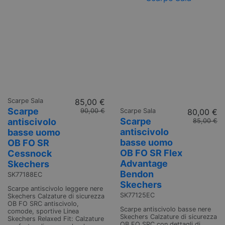
Scarpe Sala
85,00 €
Scarpe
90,00 €
Scarpe Sala
80,00 €
Scarpe
antiscivolo
85,00 €
antiscivolo
basse uomo
basse uomo
OB FO SR
OB FO SR Flex
Cessnock
Advantage
Skechers
Bendon
SK77188EC
Skechers
Scarpe antiscivolo leggere nere
SK77125EC
Skechers Calzature di sicurezza
OB FO SRC antiscivolo,
Scarpe antiscivolo basse nere
comode, sportive Linea
Skechers Calzature di sicurezza
Skechers Relaxed Fit: Calzature
OB FO SRC con dettagli di