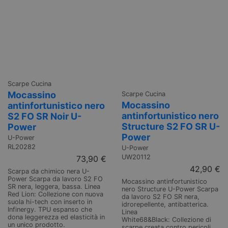
Scarpe Cucina
Mocassino
Scarpe Cucina
Mocassino
antinfortunistico nero
antinfortunistico nero
S2 FO SR Noir U-
Structure S2 FO SR U-
Power
Power
U-Power
RL20282
U-Power
UW20112
73,90 €
42,90 €
Scarpa da chimico nera U-
Power Scarpa da lavoro S2 FO
Mocassino antinfortunistico
SR nera, leggera, bassa. Linea
nero Structure U-Power Scarpa
Red Lion: Collezione con nuova
da lavoro S2 FO SR nera,
suola hi-tech con inserto in
idrorepellente, antibatterica.
Infinergy. TPU espanso che
Linea
dona leggerezza ed elasticità in
White68&Black: Collezione di
un unico prodotto.
scarpe creata contro pericoli