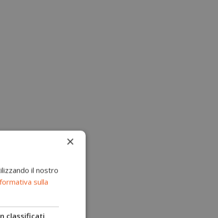
×
ilizzando il nostro
formativa sulla
 classificati