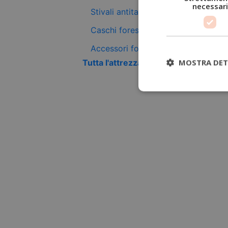
necessari
Stivali antitaglio
Caschi forestali
Accessori forestali
MOSTRA DET
Tutta l'attrezzatura antitaglio +