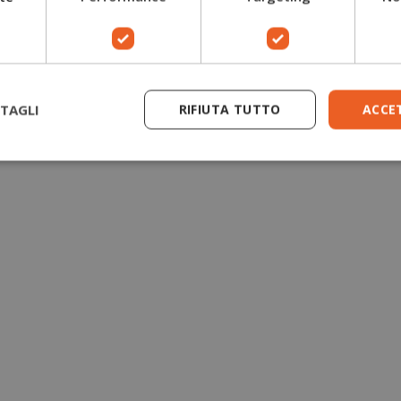
Guanti antitaglio motosega
Giacche forestali
TAGLI
RIFIUTA TUTTO
ACCE